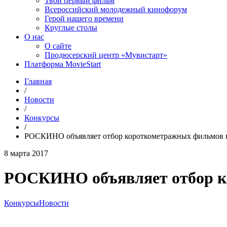
Твой первый фильм
Всероссийский молодежный кинофорум
Герой нашего времени
Круглые столы
О нас
О сайте
Продюсерский центр «Мувистарт»
Платформа MovieStart
Главная
/
Новости
/
Конкурсы
/
РОСКИНО объявляет отбор короткометражных фильмов в 
8 марта 2017
РОСКИНО объявляет отбор ко
Конкурсы
Новости