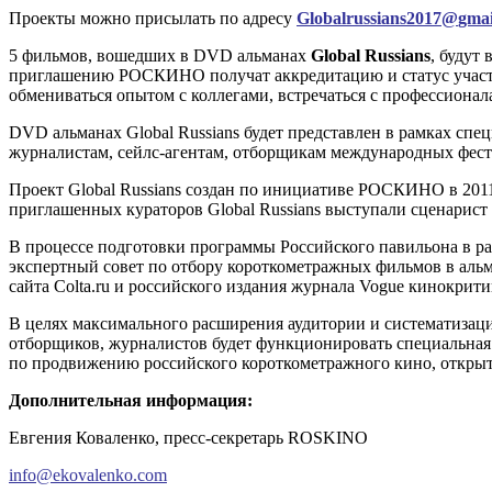
Проекты можно присылать по адресу
Globalrussians
2017@
gmai
5 фильмов, вошедших в DVD альманах
Global
Russians
, будут
приглашению РОСКИНО получат аккредитацию и статус участн
обмениваться опытом с коллегами, встречаться с профессионал
DVD альманах Global Russians будет представлен в рамках с
журналистам, сейлс-агентам, отборщикам международных фест
Проект Global Russians создан по инициативе РОСКИНО в 201
приглашенных кураторов Global Russians выступали сценарис
В процессе подготовки программы Российского павильона в ра
экспертный совет по отбору короткометражных фильмов в альман
сайта Colta.ru и российского издания журнала Vogue кинокрит
В целях максимального расширения аудитории и систематизац
отборщиков, журналистов будет функционировать специальная э
по продвижению российского короткометражного кино, откры
Дополнительная информация:
Евгения Коваленко, пресс-секретарь ROSKINO
info@ekovalenko.com