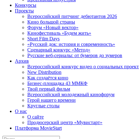
Конкурсы
Проекты
Всероссийский питчинг дебютантов 2026
Кино большой страны
Форум «Новый вектор»
Кинофестиваль «Будем жить»
Short Film Days
«Русский док: история и современность»
Сценарный конкурс «Метод»
Русские веб-сериалы: от бумеров до зумеров
Архив
Всероссийский конкурс видео о социальных проек
New Distribution
Как создаётся кино
Бизнес-площадка 43 ММКФ
Твой первый фильм
Всероссийский молодежный кинофорум
Герой нашего времени
Круглые столы
О нас
О сайте
Продюсерский центр «Мувистарт»
Платформа MovieStart