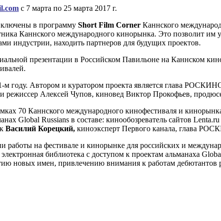
l
.com
с 7 марта по 25 марта 2017 г.
 включены в программу
Short Film Corner
Каннского международ
ика Каннского международного кинорынка. Это позволит им уч
ами индустрии, находить партнеров для будущих проектов.
пециальной презентации в Российском Павильоне на Каннском к
ивалей.
1-м году. Автором и куратором проекта является глава РОСКИ
т и режиссер Алексей Чупов, киновед Виктор Прокофьев, прод
мках 70 Каннского международного кинофестиваля и кинорынка M
ах Global Russians в составе: кинообозреватель сайтов Lenta.r
ик
Василий Корецкий,
киноэксперт Первого канала, глава РОС
ии работы на фестивале и кинорынке для российских и междун
лектронная библиотека с доступом к проектам альманаха Global
тию новых имен, привлечению внимания к работам дебютантов 