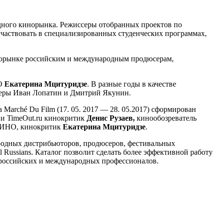
ного кинорынка. Режиссеры отобранных проектов по
аствовать в специализированных студенческих программах,
инорынке российским и международным продюсерам,
НО
Екатерина Мцитуридзе
. В разные годы в качестве
юсеры Иван Лопатин и Дмитрий Якунин.
arché Du Film (17. 05. 2017 — 28. 05.2017) сформирован
u и TimeOut.ru кинокритик
Денис Рузаев,
кинообозреватель
КИНО, кинокритик
Екатерина Мцитуридзе
.
ародных дистрибьюторов, продюсеров, фестивальных
 Russians. Каталог позволит сделать более эффективной работу
российских и международных профессионалов.