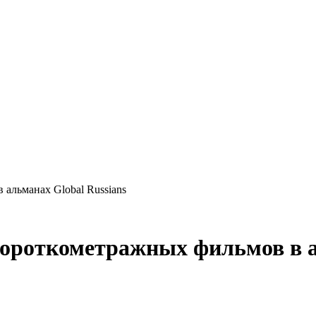
альманах Global Russians
роткометражных фильмов в ал