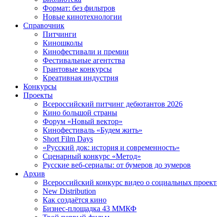
Формат: без фильтров
Новые кинотехнологии
Справочник
Питчинги
Киношколы
Кинофестивали и премии
Фестивальные агентства
Грантовые конкурсы
Креативная индустрия
Конкурсы
Проекты
Всероссийский питчинг дебютантов 2026
Кино большой страны
Форум «Новый вектор»
Кинофестиваль «Будем жить»
Short Film Days
«Русский док: история и современность»
Сценарный конкурс «Метод»
Русские веб-сериалы: от бумеров до зумеров
Архив
Всероссийский конкурс видео о социальных проек
New Distribution
Как создаётся кино
Бизнес-площадка 43 ММКФ