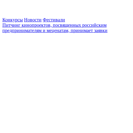
Конкурсы
Новости
Фестивали
Питчинг кинопроектов, посвященных российским
предпринимателям и меценатам, принимает заявки