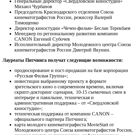
Генеральный директор «Свердловской киностудии»
Михаил Чурбанов
Председатель Краснодарского отделения Союза
кинематографистов России, режиссер Валерий
Тимощенко
Директор киностудии «Чечен-фильм» Беслан Терекбаев
Менеджер по региональному развитию компании
CANON Евгений Субочев
Исполнительный директор Молодежного центра Союза
кинематографистов России Дмитрий Якунин.
Лауреаты Питчинга получат следующие возможности:
продюсирование и пост-продакшн на базе корпорации
«Русская Фильм Группа»;
инвестиции выбранному проекту в формате
зрительского кино о современном времени, включая
скрипт-докторинг сценария, 10-15 съемочных смен в
интерьере и павильоне, техническая и
административная поддержка – от «Свердловской
киностудии»;
техническая поддержка от компании CANON –
официального партнера Питчинга;
карта молодого кинематографиста MovieStart от
Молодежного центра Союза кинематографистов России,