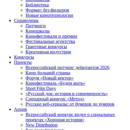
Библиотека
Формат: без фильтров
Новые кинотехнологии
Справочник
Питчинги
Киношколы
Кинофестивали и премии
Фестивальные агентства
Грантовые конкурсы
Креативная индустрия
Конкурсы
Проекты
Всероссийский питчинг дебютантов 2026
Кино большой страны
Форум «Новый вектор»
Кинофестиваль «Будем жить»
Short Film Days
«Русский док: история и современность»
Сценарный конкурс «Метод»
Русские веб-сериалы: от бумеров до зумеров
Архив
Всероссийский конкурс видео о социальных
проектах «Хорошая история»
New Distribution