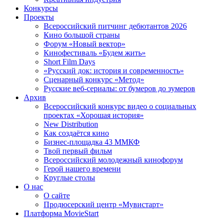
Конкурсы
Проекты
Всероссийский питчинг дебютантов 2026
Кино большой страны
Форум «Новый вектор»
Кинофестиваль «Будем жить»
Short Film Days
«Русский док: история и современность»
Сценарный конкурс «Метод»
Русские веб-сериалы: от бумеров до зумеров
Архив
Всероссийский конкурс видео о социальных
проектах «Хорошая история»
New Distribution
Как создаётся кино
Бизнес-площадка 43 ММКФ
Твой первый фильм
Всероссийский молодежный кинофорум
Герой нашего времени
Круглые столы
О нас
О сайте
Продюсерский центр «Мувистарт»
Платформа MovieStart