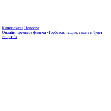
Кинопоказы
Новости
Онлайн-премьера фильма «Горбатов: тащил, тащит и будет
тащить!»