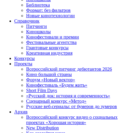
Библиотека
Формат: без фильтров
Новые кинотехнологии
Справочник
Питчинги
Киношколы
Кинофестивали и премии
Фестивальные агентства
Грантовые конкурсы
Креативная индустрия
Конкурсы
Проекты
Всероссийский питчинг дебютантов 2026
Кино большой страны
Форум «Новый вектор»
Кинофестиваль «Будем жить»
Short Film Days
«Русский док: история и современность»
Сценарный конкурс «Метод»
Русские веб-сериалы: от бумеров до зумеров
Архив
Всероссийский конкурс видео о социальных
проектах «Хорошая история»
New Distribution