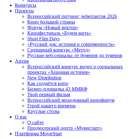
Конкурсы
Проекты
Всероссийский питчинг дебютантов 2026
Кино большой страны
Форум «Новый вектор»
Кинофестиваль «Будем жить»
Short Film Days
«Русский док: история и современность»
Сценарный конкурс «Метод»
Русские веб-сериалы: от бумеров до зумеров
Архив
Всероссийский конкурс видео о социальных
проектах «Хорошая история»
New Distribution
Как создаётся кино
Бизнес-площадка 43 ММКФ
Твой первый фильм
Всероссийский молодежный кинофорум
Герой нашего времени
Круглые столы
О нас
О сайте
Продюсерский центр «Мувистарт»
Платформа MovieStart