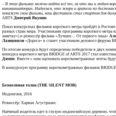
–
В этих фильмах можно найти всё то, за что мы и любим кор
киноминиатюрах. Надеемся, что жюри и зрители по достоинст
покажут свои фильмы, наш фестиваль стал стартом для даль
ARTS
Дмитрий Якунин
.
Показ конкурсных фильмов короткого метра пройдёт в Ростове-
разных стран мира. Участниками программы короткого метра 
заметку») и режиссёр фильма «Лучшее… От первого лица»
Але
Лазишвили
«Дорога» и станет участником делового форума B
По итогам конкурса будут определены победители в двух ном
конкурса короткого метра BRIDGE of ARTS 2017 стал известн
Дзеппе
. Вместе с ним оценивать короткометражные ленты буд
В конкурсную программу короткометражных фильмов BRIDGE 
Безмолвная
толпа
(THE SILENT MOB)
Индонезия, 2016
Режиссёр: Харван Агустрианс
Наёмный водитель едет в глухую индонезийскую деревню, чтобы