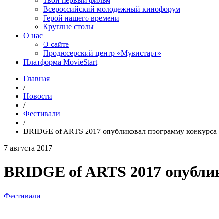
Твой первый фильм
Всероссийский молодежный кинофорум
Герой нашего времени
Круглые столы
О нас
О сайте
Продюсерский центр «Мувистарт»
Платформа MovieStart
Главная
/
Новости
/
Фестивали
/
BRIDGE of ARTS 2017 опубликовал программу конкурса 
7 августа 2017
BRIDGE of ARTS 2017 опубли
Фестивали