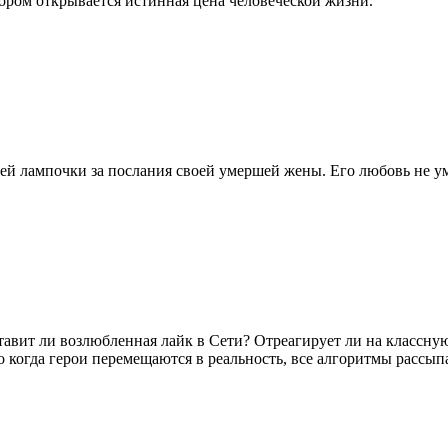
отором открывается истинная цена человеческой жизни.
лампочки за послания своей умершей жены. Его любовь не умрё
тавит ли возлюбленная лайк в Сети? Отреагирует ли на классн
о когда герои перемещаются в реальность, все алгоритмы рассып