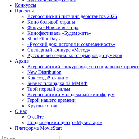
Конкурсы
Проекты
Всероссийский питчинг дебютантов 2026
Кино большой страны
Форум «Новый вектор»
Кинофестиваль «Будем жить»
Short Film Days
«Русский док: история и современность»
Сценарный конкурс «Метод»
Русские веб-сериалы: от бумеров до зумеров
Архив
Всероссийский конкурс видео о социальных проек
New Distribution
Как создаётся кино
Бизнес-площадка 43 ММКФ
Твой первый фильм
Всероссийский молодежный кинофорум
Герой нашего времени
Круглые столы
О нас
О сайте
Продюсерский центр «Мувистарт»
Платформа MovieStart