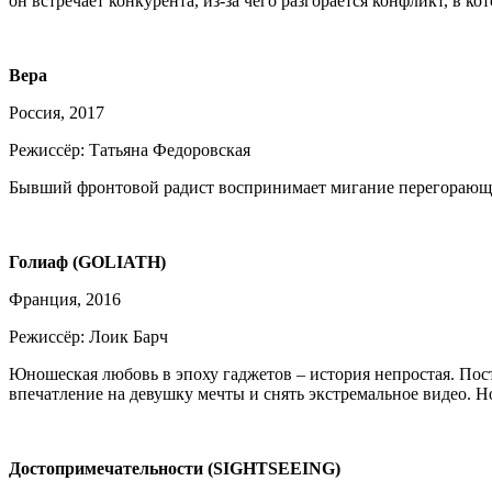
он встречает конкурента, из-за чего разгорается конфликт, в к
Вера
Россия, 2017
Режиссёр: Татьяна Федоровская
Бывший фронтовой радист воспринимает мигание перегорающей 
Голиаф (GOLIATH)
Франция, 2016
Режиссёр: Лоик Барч
Юношеская любовь в эпоху гаджетов – история непростая. Пос
впечатление на девушку мечты и снять экстремальное видео. Н
Достопримечательности (SIGHTSEEING)