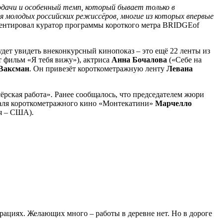
одачи и особенный темп, который бывает только в
 молодых российских режиссёров, многие из которых впервые
ментировал куратор программы короткого метра
BRIDGE
of
удет увидеть внеконкурсный кинопоказ – это ещё 22 ленты из
т фильм «Я тебя вижу»), актриса
Анна Бочалова
(«Себе на
Ваксман
. Он привезёт короткометражную ленту
Левана
рская работа». Ранее сообщалось, что председателем жюри
валя короткометражного кино «Монтекатини»
Марчелло
я – США).
рациях. Желающих много – работы в деревне нет. Но в дороге