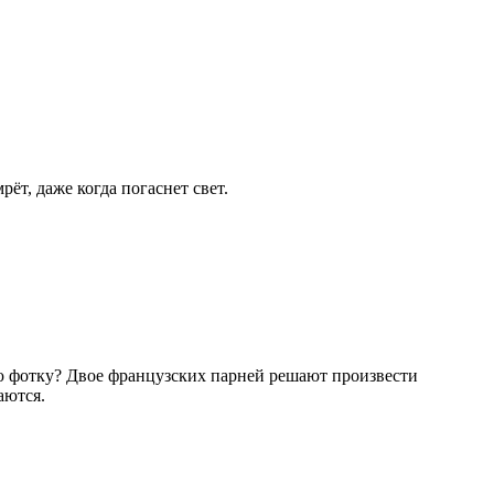
т, даже когда погаснет свет.
ую фотку? Двое французских парней решают произвести
аются.