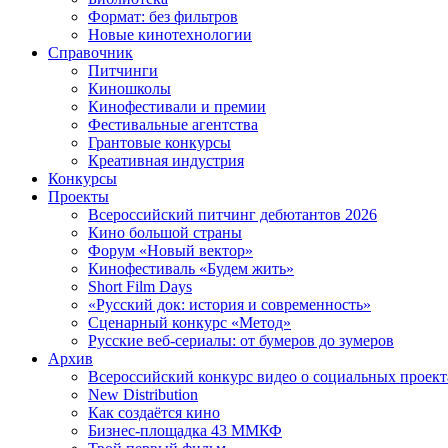
Формат: без фильтров
Новые кинотехнологии
Справочник
Питчинги
Киношколы
Кинофестивали и премии
Фестивальные агентства
Грантовые конкурсы
Креативная индустрия
Конкурсы
Проекты
Всероссийский питчинг дебютантов 2026
Кино большой страны
Форум «Новый вектор»
Кинофестиваль «Будем жить»
Short Film Days
«Русский док: история и современность»
Сценарный конкурс «Метод»
Русские веб-сериалы: от бумеров до зумеров
Архив
Всероссийский конкурс видео о социальных проек
New Distribution
Как создаётся кино
Бизнес-площадка 43 ММКФ