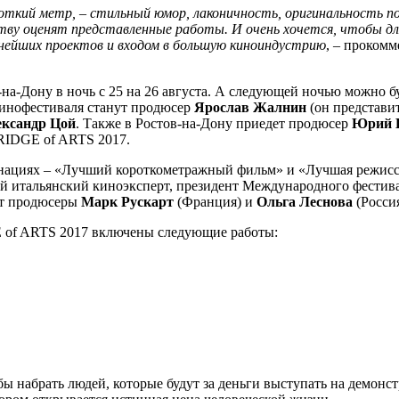
откий метр, – стильный юмор, лаконичность, оригинальность п
ву оценят представленные работы. И очень хочется, чтобы для
нейших проектов и входом в большую киноиндустрию
, – проком
на-Дону в ночь с 25 на 26 августа. А следующей ночью можно б
кинофестиваля станут продюсер
Ярослав Жалнин
(он представи
ксандр Цой
. Также в Ростов-на-Дону приедет продюсер
Юрий 
RIDGE of ARTS 2017.
инациях – «Лучший короткометражный фильм» и «Лучшая режиссё
ый итальянский киноэксперт, президент Международного фести
ут продюсеры
Марк Рускарт
(Франция) и
Ольга Леснова
(Росси
of ARTS 2017 включены следующие работы:
 набрать людей, которые будут за деньги выступать на демонст