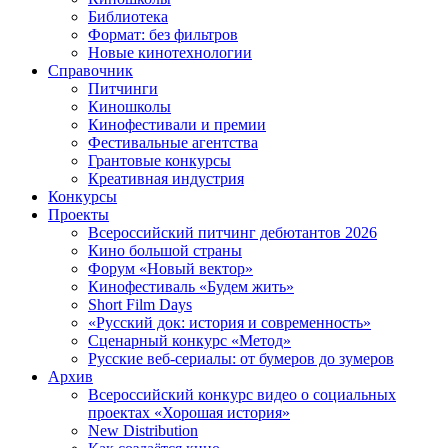
Библиотека
Формат: без фильтров
Новые кинотехнологии
Справочник
Питчинги
Киношколы
Кинофестивали и премии
Фестивальные агентства
Грантовые конкурсы
Креативная индустрия
Конкурсы
Проекты
Всероссийский питчинг дебютантов 2026
Кино большой страны
Форум «Новый вектор»
Кинофестиваль «Будем жить»
Short Film Days
«Русский док: история и современность»
Сценарный конкурс «Метод»
Русские веб-сериалы: от бумеров до зумеров
Архив
Всероссийский конкурс видео о социальных
проектах «Хорошая история»
New Distribution