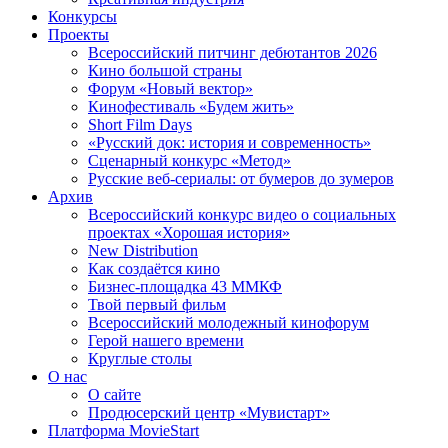
Конкурсы
Проекты
Всероссийский питчинг дебютантов 2026
Кино большой страны
Форум «Новый вектор»
Кинофестиваль «Будем жить»
Short Film Days
«Русский док: история и современность»
Сценарный конкурс «Метод»
Русские веб-сериалы: от бумеров до зумеров
Архив
Всероссийский конкурс видео о социальных
проектах «Хорошая история»
New Distribution
Как создаётся кино
Бизнес-площадка 43 ММКФ
Твой первый фильм
Всероссийский молодежный кинофорум
Герой нашего времени
Круглые столы
О нас
О сайте
Продюсерский центр «Мувистарт»
Платформа MovieStart