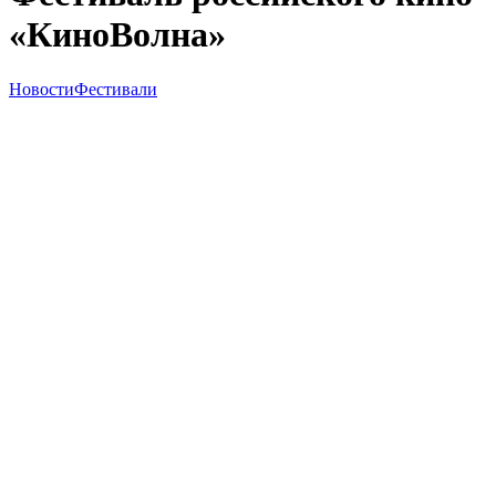
«КиноВолна»
Новости
Фестивали