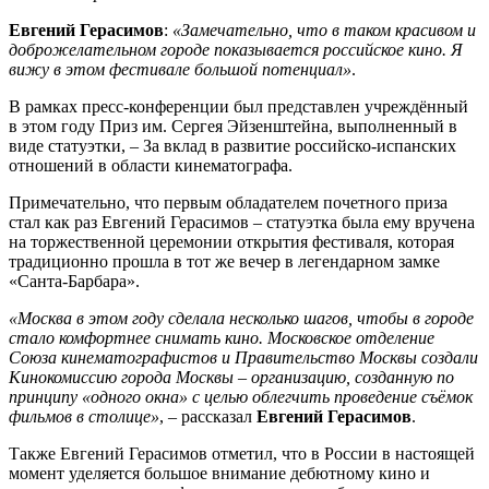
Евгений Герасимов
:
«Замечательно, что в таком красивом и
доброжелательном городе показывается российское кино. Я
вижу в этом фестивале большой потенциал»
.
В рамках пресс-конференции был представлен учреждённый
в этом году Приз им. Сергея Эйзенштейна, выполненный в
виде статуэтки, – За вклад в развитие российско-испанских
отношений в области кинематографа.
Примечательно, что первым обладателем почетного приза
стал как раз Евгений Герасимов – статуэтка была ему вручена
на торжественной церемонии открытия фестиваля, которая
традиционно прошла в тот же вечер в легендарном замке
«Санта-Барбара».
«Москва в этом году сделала несколько шагов, чтобы в городе
стало комфортнее снимать кино. Московское отделение
Союза кинематографистов и Правительство Москвы создали
Кинокомиссию города Москвы – организацию, созданную по
принципу «одного окна» с целью облегчить проведение съёмок
фильмов в столице»
, – рассказал
Евгений
Герасимов
.
Также Евгений Герасимов отметил, что в России в настоящей
момент уделяется большое внимание дебютному кино и