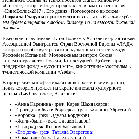
«Статус», который будет представлен в рамках фестиваля
«КиноВолна-2017». Его девиз «Поговорим о высоком»
Людмила
Гладунко
прокомментировала так:
«В этом клубе
мы будем открыты к любому диалогу, но на высокой духовной
планке».
Ежегодный фестиваль «КиноВолна» в Аликанте организован
Ассоциацией Эмигрантов Стран Восточной Европы «ЛАД»,
которая способствует развитию культурных связей между
Россией и Испанией, Молодежным центром Союза
кинематографистов России, Киностудией «Дебют» при
поддержке фонда «Русский мир», киностудии «Мосфильм»,
туристической компании «Арфа».
В программу кинофестиваля вошли российские
картины,
показ которых пройдет на экране кинозала культурного
центра «Las Cigarreras», Аликанте:
«Анна Каренина» (реж. Карен Шахнахаров)
«Трагедия в бухте Роджерса» (реж. Филипп Абрютин)
«Коробка» (реж. Эдуард Бордуков)
«Жили-были» (реж. Эдуард Парри)
«Птица»(реж. Ксения Баскакова)
«Его дочь» (реж. Татьяна Эверстова)
«Дама пик» (реж. Павел Лунгин)