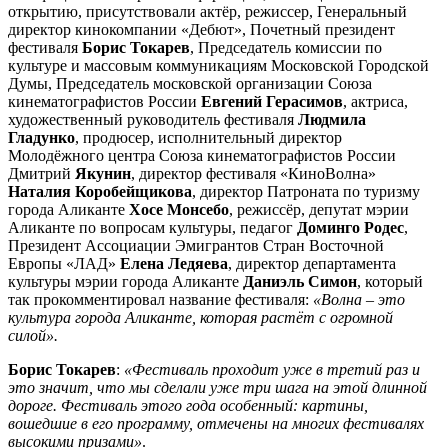
открытию, присутствовали актёр, режиссер, Генеральный
директор кинокомпании «Дебют», Почетный президент
фестиваля
Борис Токарев
, Председатель комиссии по
культуре и массовым коммуникациям Московской Городской
Думы, Председатель московской организации Союза
кинематографистов России
Евгений
Герасимов
, актриса,
художественный руководитель фестиваля
Людмила
Гладунко
, продюсер, исполнительный директор
Молодёжного центра Союза кинематографистов России
Дмитрий
Якунин
, директор фестиваля «КиноВолна»
Наталия Коробейщикова
, директор Патроната по туризму
города Аликанте
Хосе
Монсебо
, режиссёр, депутат мэрии
Аликанте по вопросам культуры, педагог
Доминго Родес
,
Президент Ассоциации Эмигрантов Стран Восточной
Европы «ЛАД»
Елена
Ледяева
, директор департамента
культуры мэрии города Аликанте
Даниэль Симон
, который
так прокомментировал название фестиваля:
«Волна – это
культура города Аликанте, которая растёт с огромной
силой».
Борис
Токарев
:
«Фестиваль проходит уже в третий раз и
это значит, что мы сделали уже три шага на этой длинной
дороге. Фестиваль этого года особенный: картины,
вошедшие в его программу, отмечены на многих фестивалях
высокими призами»
.