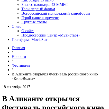
Как создаётся кино
Бизнес-площадка 43 ММКФ
Твой первый фильм
Всероссийский молодежный кинофорум
Герой нашего времени
Круглые столы
О нас
О сайте
Продюсерский центр «Мувистарт»
Платформа MovieStart
Главная
/
Новости
/
Фестивали
/
В Аликанте открылся Фестиваль российского кино
«КиноВолна»
18 сентября 2017
В Аликанте открылся
Фестиваль российского кино