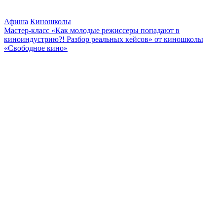
Афиша
Киношколы
Мастер-класс «Как молодые режиссеры попадают в
киноиндустрию?! Разбор реальных кейсов» от киношколы
«Свободное кино»