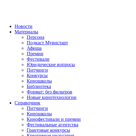
Новости
Материалы
Персона
Подкаст Мувистарт
Афиша
Премии
Фестивали
Юридические вопросы
Питчинги
Конкурсы
Киношколы
Библиотека
Формат: без фильтров
Новые кинотехнологии
Справочник
Питчинги
Киношколы
Кинофестивали и премии
Фестивальные агентства
Грантовые конкурсы
Креативная индустрия