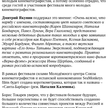
молодым кинематографистам, а потому особенно отрадно, что
среди гостей и участников фестиваля много молодых
кинематографистов.
Дмитрий
Якунин
поддержал это мнение: «
Очень важно, что
наряду с именами, составляющими цвет нашего советского и
российского кинематографа (Карен Шахназаров, Наталья
Бондарчук, Павел Лунгин, Вера Глаголева), представлено
несколько дебютных фильмов таких молодых и ярко заявивших
о себе режиссёров как Кирилл Плетнев, Ксения Баскакова,
Эдуард Бордуков, Филипп Абрютин, а также якутская
картина «Его дочь» Татьяны Эверстовой, подтверждающая
тезис о развитии регионального кинематографа. Приятно
отметить, что в программе короткометражного кино фильм
«Верка-фуэте» режиссера Инны Щербань, созданный в
рамках российско-испанской копродукции».
В рамках фестиваля силами Молодёжного центра Союза
кинематографистов и испанской кинокомпании SeaMonkeys
films будет создана короткометражка, которая так и названа –
«Санта-Барбара» (реж.
Наталия
Каленова
).
Борис Токарев уверен, что у фестиваля большое будущее,
большие перспективы и он будет способствовать созданию
большого количества совместных проектов между Россией и
Испанией. Одним из таких проектов станет Киноклуб