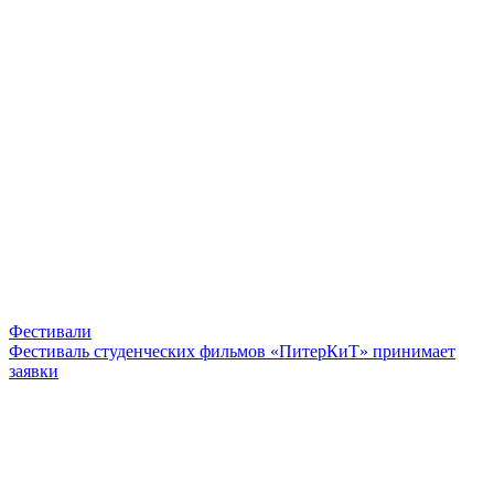
Фестивали
Фестиваль студенческих фильмов «ПитерКиТ» принимает
заявки