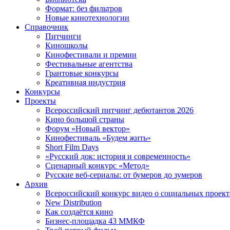
Формат: без фильтров
Новые кинотехнологии
Справочник
Питчинги
Киношколы
Кинофестивали и премии
Фестивальные агентства
Грантовые конкурсы
Креативная индустрия
Конкурсы
Проекты
Всероссийский питчинг дебютантов 2026
Кино большой страны
Форум «Новый вектор»
Кинофестиваль «Будем жить»
Short Film Days
«Русский док: история и современность»
Сценарный конкурс «Метод»
Русские веб-сериалы: от бумеров до зумеров
Архив
Всероссийский конкурс видео о социальных проек
New Distribution
Как создаётся кино
Бизнес-площадка 43 ММКФ