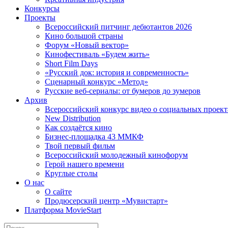
Конкурсы
Проекты
Всероссийский питчинг дебютантов 2026
Кино большой страны
Форум «Новый вектор»
Кинофестиваль «Будем жить»
Short Film Days
«Русский док: история и современность»
Сценарный конкурс «Метод»
Русские веб-сериалы: от бумеров до зумеров
Архив
Всероссийский конкурс видео о социальных проек
New Distribution
Как создаётся кино
Бизнес-площадка 43 ММКФ
Твой первый фильм
Всероссийский молодежный кинофорум
Герой нашего времени
Круглые столы
О нас
О сайте
Продюсерский центр «Мувистарт»
Платформа MovieStart