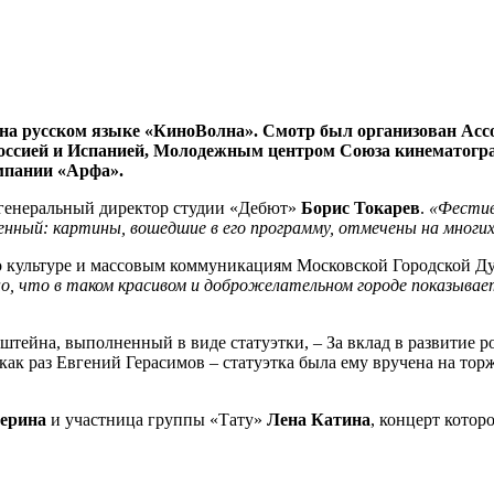
но на русском языке «КиноВолна». Смотр был организован А
Россией и Испанией, Молодежным центром Союза кинематогра
мпании «Арфа».
 генеральный директор студии «Дебют»
Борис Токарев
.
«Фестив
енный: картины, вошедшие в его программу, отмечены на многи
о культуре и массовым коммуникациям Московской Городской Д
о, что в таком красивом и доброжелательном городе показывает
штейна, выполненный в виде статуэтки, – За вклад в развитие 
как раз Евгений Герасимов – статуэтка была ему вручена на то
ерина
и участница группы «Тату»
Лена Катина
, концерт котор