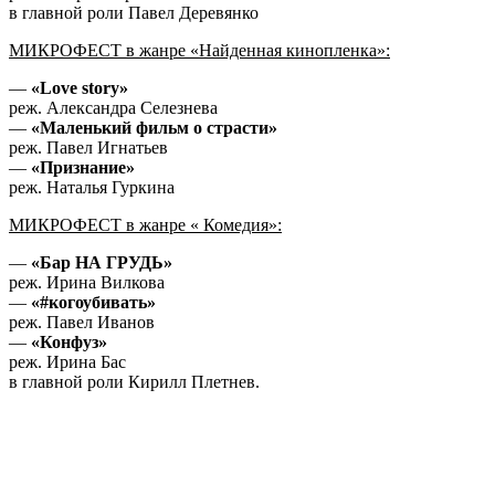
в главной роли Павел Деревянко
МИКРОФЕСТ в жанре «Найденная кинопленка»:
—
«Love story»
реж. Александра Селезнева
—
«Маленький фильм о страсти»
реж. Павел Игнатьев
—
«Признание»
реж. Наталья Гуркина
МИКРОФЕСТ в жанре « Комедия»:
—
«Бар НА ГРУДЬ»
реж. Ирина Вилкова
—
«#когоубивать»
реж. Павел Иванов
—
«Конфуз»
реж. Ирина Бас
в главной роли Кирилл Плетнев.