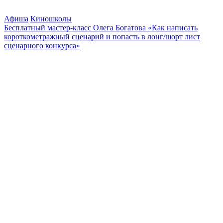
Афиша
Киношколы
Бесплатный мастер-класс Олега Богатова «Как написать
короткометражный сценарий и попасть в лонг/шорт лист
сценарного конкурса»