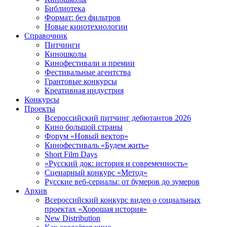
Библиотека
Формат: без фильтров
Новые кинотехнологии
Справочник
Питчинги
Киношколы
Кинофестивали и премии
Фестивальные агентства
Грантовые конкурсы
Креативная индустрия
Конкурсы
Проекты
Всероссийский питчинг дебютантов 2026
Кино большой страны
Форум «Новый вектор»
Кинофестиваль «Будем жить»
Short Film Days
«Русский док: история и современность»
Сценарный конкурс «Метод»
Русские веб-сериалы: от бумеров до зумеров
Архив
Всероссийский конкурс видео о социальных
проектах «Хорошая история»
New Distribution