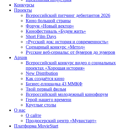
Конкурсы
Проекты
Всероссийский питчинг дебютантов 2026
Кино большой страны
Форум «Новый вектор»
Кинофестиваль «Будем жить»
Short Film Days
«Русский док: история и современность»
Сценарный конкурс «Метод»
Русские веб-сериалы: от бумеров до зумеров
Архив
Всероссийский конкурс видео о социальных
проектах «Хорошая история»
New Distribution
Как создаётся кино
Бизнес-площадка 43 ММКФ
Твой первый фильм
Всероссийский молодежный кинофорум
Герой нашего времени
Круглые столы
О нас
О сайте
Продюсерский центр «Мувистарт»
Платформа MovieStart