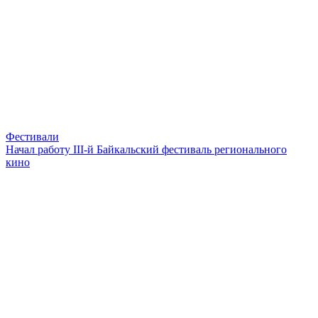
Фестивали
Начал работу III-й Байкальский фестиваль регионального
кино