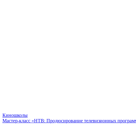
Киношколы
Мастер-класс «НТВ: Продюсирование телевизионных програм