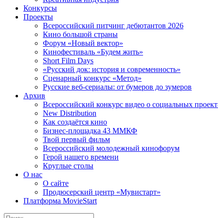
Конкурсы
Проекты
Всероссийский питчинг дебютантов 2026
Кино большой страны
Форум «Новый вектор»
Кинофестиваль «Будем жить»
Short Film Days
«Русский док: история и современность»
Сценарный конкурс «Метод»
Русские веб-сериалы: от бумеров до зумеров
Архив
Всероссийский конкурс видео о социальных проек
New Distribution
Как создаётся кино
Бизнес-площадка 43 ММКФ
Твой первый фильм
Всероссийский молодежный кинофорум
Герой нашего времени
Круглые столы
О нас
О сайте
Продюсерский центр «Мувистарт»
Платформа MovieStart