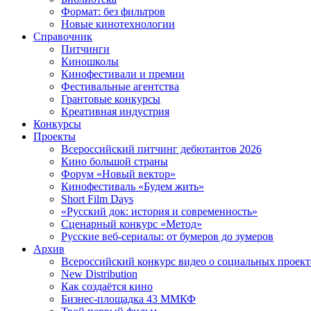
Формат: без фильтров
Новые кинотехнологии
Справочник
Питчинги
Киношколы
Кинофестивали и премии
Фестивальные агентства
Грантовые конкурсы
Креативная индустрия
Конкурсы
Проекты
Всероссийский питчинг дебютантов 2026
Кино большой страны
Форум «Новый вектор»
Кинофестиваль «Будем жить»
Short Film Days
«Русский док: история и современность»
Сценарный конкурс «Метод»
Русские веб-сериалы: от бумеров до зумеров
Архив
Всероссийский конкурс видео о социальных проек
New Distribution
Как создаётся кино
Бизнес-площадка 43 ММКФ