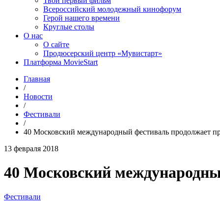
Твой первый фильм
Всероссийский молодежный кинофорум
Герой нашего времени
Круглые столы
О нас
О сайте
Продюсерский центр «Мувистарт»
Платформа MovieStart
Главная
/
Новости
/
Фестивали
/
40 Московский международный фестиваль продолжает пр
13 февраля 2018
40 Московский международны
Фестивали