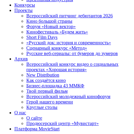
Конкурсы
Проекты
Всероссийский питчинг дебютантов 2026
Кино большой страны
Форум «Новый вектор»
Кинофестиваль «Будем жить»
Short Film Days
«Русский док: история и современность»
Сценарный конкурс «Метод»
Русские веб-сериалы: от бумеров до зумеров
Архив
Всероссийский конкурс видео о социальных
проектах «Хорошая история»
New Distribution
Как создаётся кино
Бизнес-площадка 43 ММКФ
Твой первый фильм
Всероссийский молодежный кинофорум
Герой нашего времени
Круглые столы
О нас
О сайте
Продюсерский центр «Мувистарт»
Платформа MovieStart