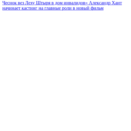
Чеснок вез Леху Штыря в дом инвалидов» Александр Хант
начинает кастинг на главные роли в новый фильм