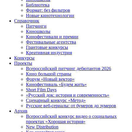
Библиотека
Формат: без фильтров
Новые кинотехнологии
Справочник
Питчинги
Киношколы
Кинофестивали и премии
Фестивальные агентства
Грантовые конкурсы
Креативная индустрия
Конкурсы
Проекты
Всероссийский питчинг дебютантов 2026
Кино большой страны
Форум «Новый вектор»
Кинофестиваль «Будем жить»
Short Film Days
«Русский док: история и современность»
Сценарный конкурс «Метод»
Русские веб-сериалы: от бумеров до зумеров
Архив
Всероссийский конкурс видео о социальных
проектах «Хорошая история»
New Distribution