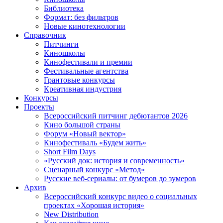
Библиотека
Формат: без фильтров
Новые кинотехнологии
Справочник
Питчинги
Киношколы
Кинофестивали и премии
Фестивальные агентства
Грантовые конкурсы
Креативная индустрия
Конкурсы
Проекты
Всероссийский питчинг дебютантов 2026
Кино большой страны
Форум «Новый вектор»
Кинофестиваль «Будем жить»
Short Film Days
«Русский док: история и современность»
Сценарный конкурс «Метод»
Русские веб-сериалы: от бумеров до зумеров
Архив
Всероссийский конкурс видео о социальных
проектах «Хорошая история»
New Distribution