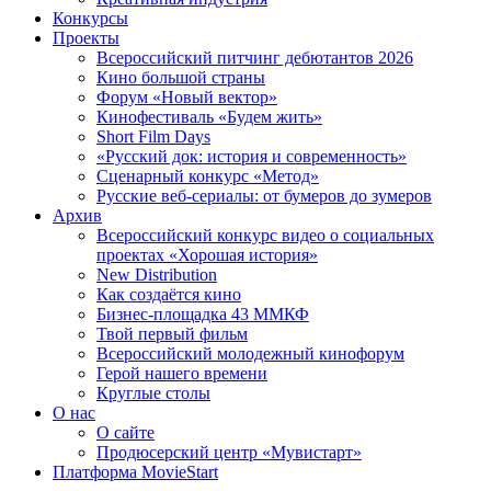
Конкурсы
Проекты
Всероссийский питчинг дебютантов 2026
Кино большой страны
Форум «Новый вектор»
Кинофестиваль «Будем жить»
Short Film Days
«Русский док: история и современность»
Сценарный конкурс «Метод»
Русские веб-сериалы: от бумеров до зумеров
Архив
Всероссийский конкурс видео о социальных
проектах «Хорошая история»
New Distribution
Как создаётся кино
Бизнес-площадка 43 ММКФ
Твой первый фильм
Всероссийский молодежный кинофорум
Герой нашего времени
Круглые столы
О нас
О сайте
Продюсерский центр «Мувистарт»
Платформа MovieStart