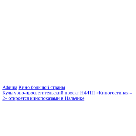
Афиша
Кино большой страны
Культурно-просветительский проект НФПП «Киногостиная –
2» откроется кинопоказами в Нальчике