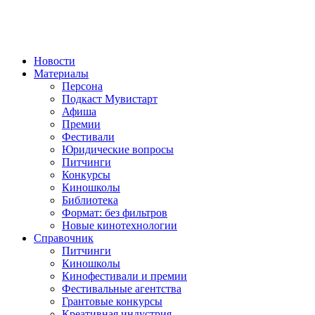
Новости
Материалы
Персона
Подкаст Мувистарт
Афиша
Премии
Фестивали
Юридические вопросы
Питчинги
Конкурсы
Киношколы
Библиотека
Формат: без фильтров
Новые кинотехнологии
Справочник
Питчинги
Киношколы
Кинофестивали и премии
Фестивальные агентства
Грантовые конкурсы
Креативная индустрия