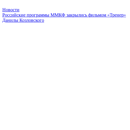
Новости
Российские программы ММКФ закрылись фильмом «Тренер»
Данилы Козловского