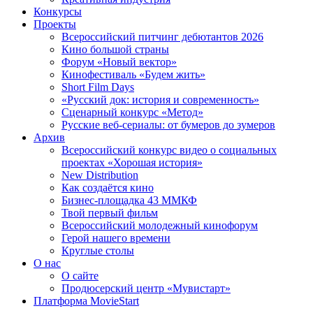
Конкурсы
Проекты
Всероссийский питчинг дебютантов 2026
Кино большой страны
Форум «Новый вектор»
Кинофестиваль «Будем жить»
Short Film Days
«Русский док: история и современность»
Сценарный конкурс «Метод»
Русские веб-сериалы: от бумеров до зумеров
Архив
Всероссийский конкурс видео о социальных
проектах «Хорошая история»
New Distribution
Как создаётся кино
Бизнес-площадка 43 ММКФ
Твой первый фильм
Всероссийский молодежный кинофорум
Герой нашего времени
Круглые столы
О нас
О сайте
Продюсерский центр «Мувистарт»
Платформа MovieStart