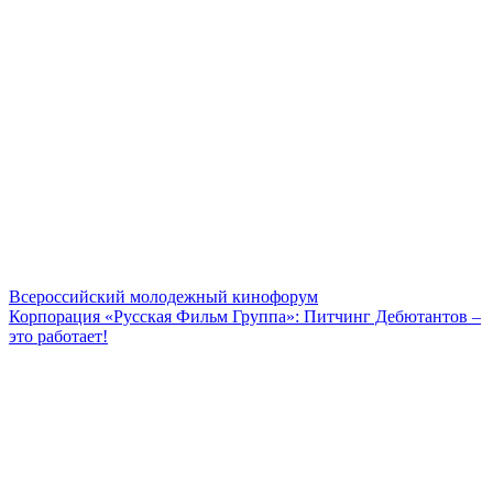
Всероссийский молодежный кинофорум
Корпорация «Русская Фильм Группа»: Питчинг Дебютантов –
это работает!