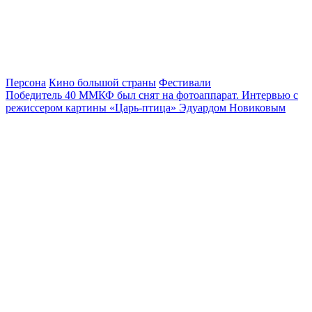
Персона
Кино большой страны
Фестивали
Победитель 40 ММКФ был снят на фотоаппарат. Интервью с
режиссером картины «Царь-птица» Эдуардом Новиковым