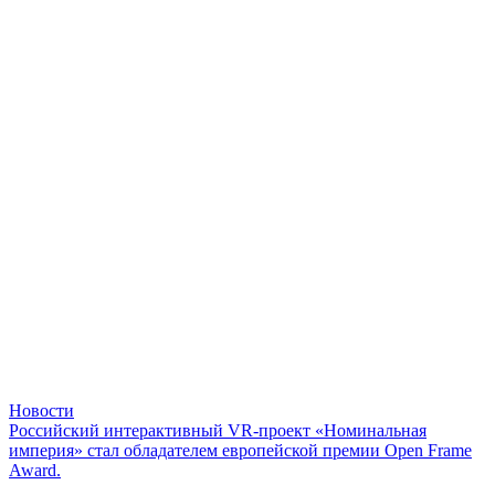
Новости
Российский интерактивный VR-проект «Номинальная
империя» стал обладателем европейской премии Open Frame
Award.