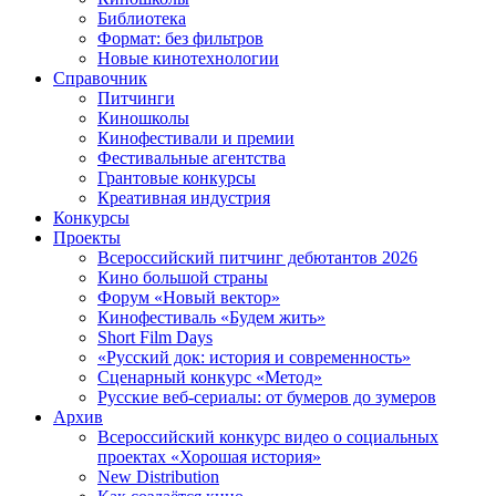
Библиотека
Формат: без фильтров
Новые кинотехнологии
Справочник
Питчинги
Киношколы
Кинофестивали и премии
Фестивальные агентства
Грантовые конкурсы
Креативная индустрия
Конкурсы
Проекты
Всероссийский питчинг дебютантов 2026
Кино большой страны
Форум «Новый вектор»
Кинофестиваль «Будем жить»
Short Film Days
«Русский док: история и современность»
Сценарный конкурс «Метод»
Русские веб-сериалы: от бумеров до зумеров
Архив
Всероссийский конкурс видео о социальных
проектах «Хорошая история»
New Distribution