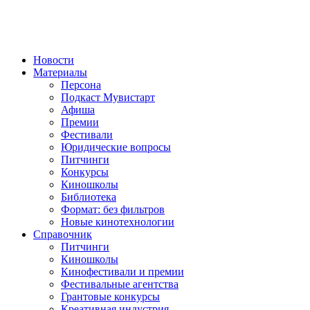
Новости
Материалы
Персона
Подкаст Мувистарт
Афиша
Премии
Фестивали
Юридические вопросы
Питчинги
Конкурсы
Киношколы
Библиотека
Формат: без фильтров
Новые кинотехнологии
Справочник
Питчинги
Киношколы
Кинофестивали и премии
Фестивальные агентства
Грантовые конкурсы
Креативная индустрия