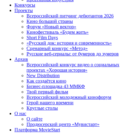
Конкурсы
Проекты
Всероссийский питчинг дебютантов 2026
Кино большой страны
Форум «Новый вектор»
Кинофестиваль «Будем жить»
Short Film Days
«Русский док: история и современность»
Сценарный конкурс «Метод»
Русские веб-сериалы: от бумеров до зумеров
Архив
Всероссийский конкурс видео о социальных
проектах «Хорошая история»
New Distribution
Как создаётся кино
Бизнес-площадка 43 ММКФ
Твой первый фильм
Всероссийский молодежный кинофорум
Герой нашего времени
Круглые столы
О нас
О сайте
Продюсерский центр «Мувистарт»
Платформа MovieStart