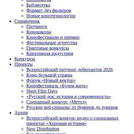
Библиотека
Формат: без фильтров
Новые кинотехнологии
Справочник
Питчинги
Киношколы
Кинофестивали и премии
Фестивальные агентства
Грантовые конкурсы
Креативная индустрия
Конкурсы
Проекты
Всероссийский питчинг дебютантов 2026
Кино большой страны
Форум «Новый вектор»
Кинофестиваль «Будем жить»
Short Film Days
«Русский док: история и современность»
Сценарный конкурс «Метод»
Русские веб-сериалы: от бумеров до зумеров
Архив
Всероссийский конкурс видео о социальных
проектах «Хорошая история»
New Distribution