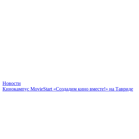
Новости
Кинокампус MovieStart «Создадим кино вместе!» на Тавриде