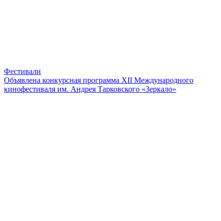
Фестивали
Объявлена конкурсная программа XII Международного
кинофестиваля им. Андрея Тарковского «Зеркало»