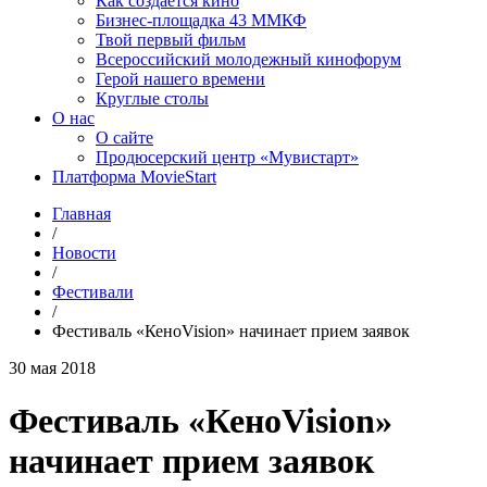
Как создаётся кино
Бизнес-площадка 43 ММКФ
Твой первый фильм
Всероссийский молодежный кинофорум
Герой нашего времени
Круглые столы
О нас
О сайте
Продюсерский центр «Мувистарт»
Платформа MovieStart
Главная
/
Новости
/
Фестивали
/
Фестиваль «КеноVision» начинает прием заявок
30 мая 2018
Фестиваль «КеноVision»
начинает прием заявок