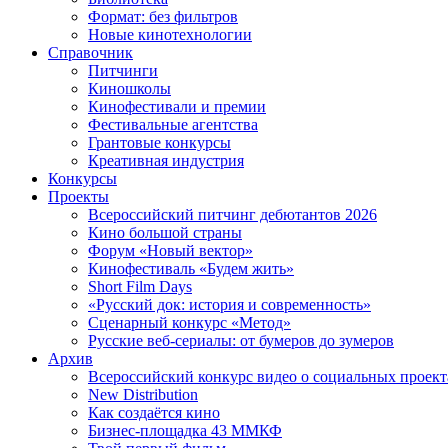
Формат: без фильтров
Новые кинотехнологии
Справочник
Питчинги
Киношколы
Кинофестивали и премии
Фестивальные агентства
Грантовые конкурсы
Креативная индустрия
Конкурсы
Проекты
Всероссийский питчинг дебютантов 2026
Кино большой страны
Форум «Новый вектор»
Кинофестиваль «Будем жить»
Short Film Days
«Русский док: история и современность»
Сценарный конкурс «Метод»
Русские веб-сериалы: от бумеров до зумеров
Архив
Всероссийский конкурс видео о социальных проек
New Distribution
Как создаётся кино
Бизнес-площадка 43 ММКФ