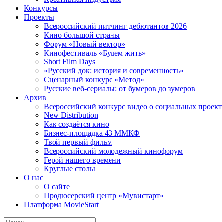
Конкурсы
Проекты
Всероссийский питчинг дебютантов 2026
Кино большой страны
Форум «Новый вектор»
Кинофестиваль «Будем жить»
Short Film Days
«Русский док: история и современность»
Сценарный конкурс «Метод»
Русские веб-сериалы: от бумеров до зумеров
Архив
Всероссийский конкурс видео о социальных проек
New Distribution
Как создаётся кино
Бизнес-площадка 43 ММКФ
Твой первый фильм
Всероссийский молодежный кинофорум
Герой нашего времени
Круглые столы
О нас
О сайте
Продюсерский центр «Мувистарт»
Платформа MovieStart