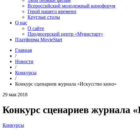
Твой первый фильм
Всероссийский молодежный кинофорум
Герой нашего времени
Круглые столы
О нас
О сайте
Продюсерский центр «Мувистарт»
Платформа MovieStart
Главная
/
Новости
/
Конкурсы
/
Конкурс сценариев журнала «Искусство кино»
29 мая 2018
Конкурс сценариев журнала «
Конкурсы