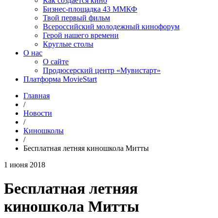
Как создаётся кино
Бизнес-площадка 43 ММКФ
Твой первый фильм
Всероссийский молодежный кинофорум
Герой нашего времени
Круглые столы
О нас
О сайте
Продюсерский центр «Мувистарт»
Платформа MovieStart
Главная
/
Новости
/
Киношколы
/
Бесплатная летняя киношкола Митты
1 июня 2018
Бесплатная летняя
киношкола Митты