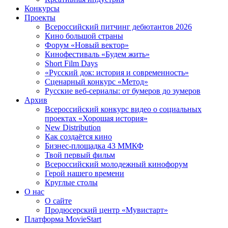
Конкурсы
Проекты
Всероссийский питчинг дебютантов 2026
Кино большой страны
Форум «Новый вектор»
Кинофестиваль «Будем жить»
Short Film Days
«Русский док: история и современность»
Сценарный конкурс «Метод»
Русские веб-сериалы: от бумеров до зумеров
Архив
Всероссийский конкурс видео о социальных
проектах «Хорошая история»
New Distribution
Как создаётся кино
Бизнес-площадка 43 ММКФ
Твой первый фильм
Всероссийский молодежный кинофорум
Герой нашего времени
Круглые столы
О нас
О сайте
Продюсерский центр «Мувистарт»
Платформа MovieStart