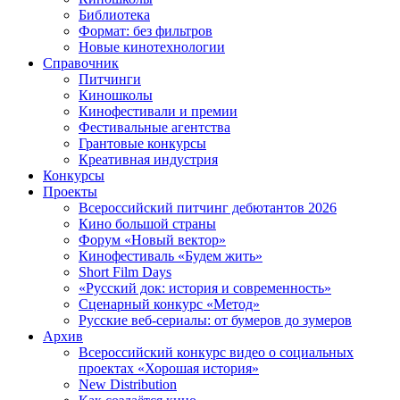
Библиотека
Формат: без фильтров
Новые кинотехнологии
Справочник
Питчинги
Киношколы
Кинофестивали и премии
Фестивальные агентства
Грантовые конкурсы
Креативная индустрия
Конкурсы
Проекты
Всероссийский питчинг дебютантов 2026
Кино большой страны
Форум «Новый вектор»
Кинофестиваль «Будем жить»
Short Film Days
«Русский док: история и современность»
Сценарный конкурс «Метод»
Русские веб-сериалы: от бумеров до зумеров
Архив
Всероссийский конкурс видео о социальных
проектах «Хорошая история»
New Distribution