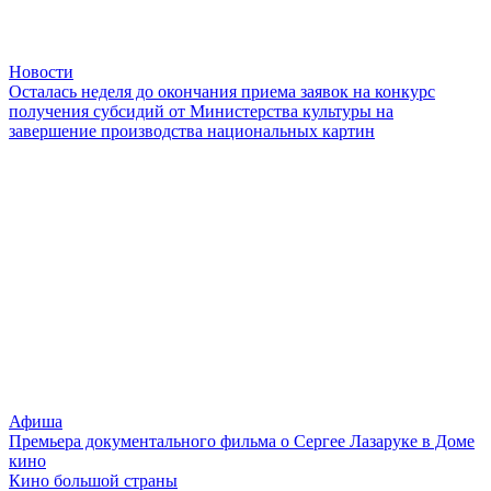
Новости
Осталась неделя до окончания приема заявок на конкурс
получения субсидий от Министерства культуры на
завершение производства национальных картин
Афиша
Премьера документального фильма о Сергее Лазаруке в Доме
кино
Кино большой страны