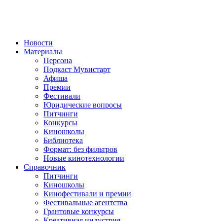
Новости
Материалы
Персона
Подкаст Мувистарт
Афиша
Премии
Фестивали
Юридические вопросы
Питчинги
Конкурсы
Киношколы
Библиотека
Формат: без фильтров
Новые кинотехнологии
Справочник
Питчинги
Киношколы
Кинофестивали и премии
Фестивальные агентства
Грантовые конкурсы
Креативная индустрия