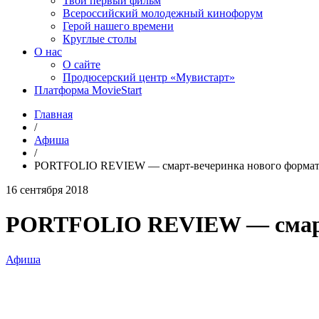
Твой первый фильм
Всероссийский молодежный кинофорум
Герой нашего времени
Круглые столы
О нас
О сайте
Продюсерский центр «Мувистарт»
Платформа MovieStart
Главная
/
Афиша
/
PORTFOLIO REVIEW — cмарт-вечеринка нового формат
16 сентября 2018
PORTFOLIO REVIEW — cмарт-
Афиша