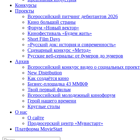
Конкурсы
Проекты
Всероссийский питчинг дебютантов 2026
Кино большой страны
Форум «Новый вектор»
Кинофестиваль «Будем жить»
Short Film Days
«Русский док: история и современность»
Сценарный конкурс «Метод»
Русские веб-сериалы: от бумеров до зумеров
Архив
Всероссийский конкурс видео о социальных проек
New Distribution
Как создаётся кино
Бизнес-площадка 43 ММКФ
Твой первый фильм
Всероссийский молодежный кинофорум
Герой нашего времени
Круглые столы
О нас
О сайте
Продюсерский центр «Мувистарт»
Платформа MovieStart