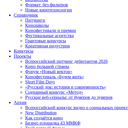
Формат: без фильтров
Новые кинотехнологии
Справочник
Питчинги
Киношколы
Кинофестивали и премии
Фестивальные агентства
Грантовые конкурсы
Креативная индустрия
Конкурсы
Проекты
Всероссийский питчинг дебютантов 2026
Кино большой страны
Форум «Новый вектор»
Кинофестиваль «Будем жить»
Short Film Days
«Русский док: история и современность»
Сценарный конкурс «Метод»
Русские веб-сериалы: от бумеров до зумеров
Архив
Всероссийский конкурс видео о социальных проек
New Distribution
Как создаётся кино
Бизнес-площадка 43 ММКФ