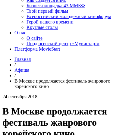
Как создаётся кино
Бизнес-площадка 43 ММКФ
Твой первый фильм
Всероссийский молодежный кинофорум
Герой нашего времени
Круглые столы
О нас
О сайте
Продюсерский центр «Мувистарт»
Платформа MovieStart
Главная
/
Афиша
/
В Москве продолжается фестиваль жанрового
корейского кино
24 сентября 2018
В Москве продолжается
фестиваль жанрового
корейского кино