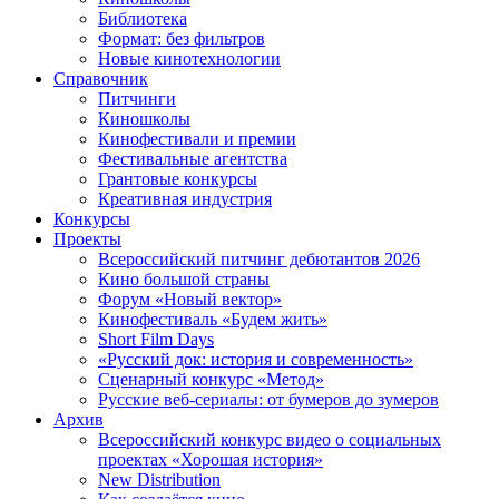
Библиотека
Формат: без фильтров
Новые кинотехнологии
Справочник
Питчинги
Киношколы
Кинофестивали и премии
Фестивальные агентства
Грантовые конкурсы
Креативная индустрия
Конкурсы
Проекты
Всероссийский питчинг дебютантов 2026
Кино большой страны
Форум «Новый вектор»
Кинофестиваль «Будем жить»
Short Film Days
«Русский док: история и современность»
Сценарный конкурс «Метод»
Русские веб-сериалы: от бумеров до зумеров
Архив
Всероссийский конкурс видео о социальных
проектах «Хорошая история»
New Distribution