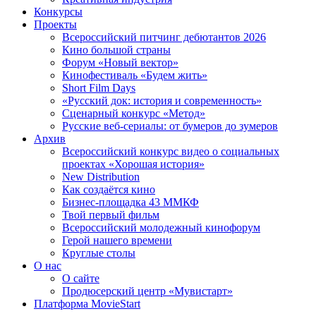
Конкурсы
Проекты
Всероссийский питчинг дебютантов 2026
Кино большой страны
Форум «Новый вектор»
Кинофестиваль «Будем жить»
Short Film Days
«Русский док: история и современность»
Сценарный конкурс «Метод»
Русские веб-сериалы: от бумеров до зумеров
Архив
Всероссийский конкурс видео о социальных
проектах «Хорошая история»
New Distribution
Как создаётся кино
Бизнес-площадка 43 ММКФ
Твой первый фильм
Всероссийский молодежный кинофорум
Герой нашего времени
Круглые столы
О нас
О сайте
Продюсерский центр «Мувистарт»
Платформа MovieStart