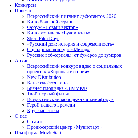
Конкурсы
Проекты
Всероссийский питчинг дебютантов 2026
Кино большой страны
Форум «Новый вектор»
Кинофестиваль «Будем жить»
Short Film Days
«Русский док: история и современность»
Сценарный конкурс «Метод»
Русские веб-сериалы: от бумеров до зумеров
Архив
Всероссийский конкурс видео о социальных
проектах «Хорошая история»
New Distribution
Как создаётся кино
Бизнес-площадка 43 ММКФ
Твой первый фильм
Всероссийский молодежный кинофорум
Герой нашего времени
Круглые столы
О нас
О сайте
Продюсерский центр «Мувистарт»
Платформа MovieStart