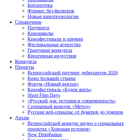
Библиотека
Формат: без фильтров
Новые кинотехнологии
Справочник
Питчинги
Киношколы
Кинофестивали и премии
Фестивальные агентства
Грантовые конкурсы
Креативная индустрия
Конкурсы
Проекты
Всероссийский питчинг дебютантов 2026
Кино большой страны
Форум «Новый вектор»
Кинофестиваль «Будем жить»
Short Film Days
«Русский док: история и современность»
Сценарный конкурс «Метод»
Русские веб-сериалы: от бумеров до зумеров
Архив
Всероссийский конкурс видео о социальных
проектах «Хорошая история»
New Distribution