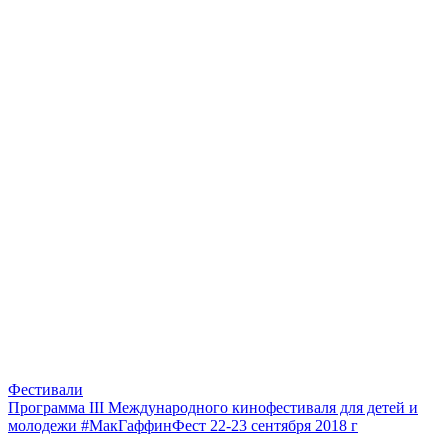
Фестивали
Программа III Международного кинофестиваля для детей и
молодежи #МакГаффинФест 22-23 сентября 2018 г