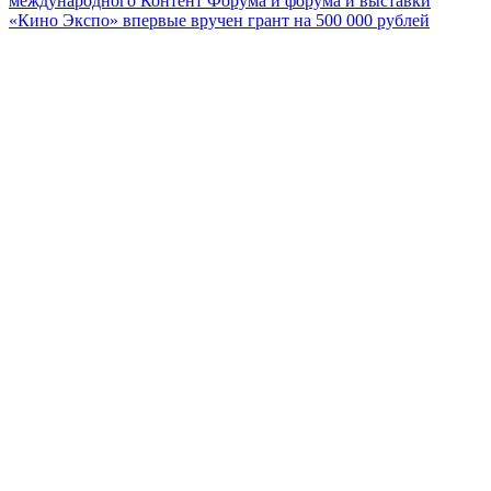
международного Контент Форума и форума и выставки
«Кино Экспо» впервые вручен грант на 500 000 рублей