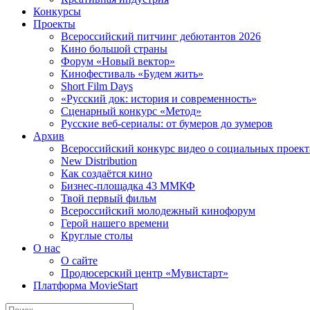
Конкурсы
Проекты
Всероссийский питчинг дебютантов 2026
Кино большой страны
Форум «Новый вектор»
Кинофестиваль «Будем жить»
Short Film Days
«Русский док: история и современность»
Сценарный конкурс «Метод»
Русские веб-сериалы: от бумеров до зумеров
Архив
Всероссийский конкурс видео о социальных проек
New Distribution
Как создаётся кино
Бизнес-площадка 43 ММКФ
Твой первый фильм
Всероссийский молодежный кинофорум
Герой нашего времени
Круглые столы
О нас
О сайте
Продюсерский центр «Мувистарт»
Платформа MovieStart