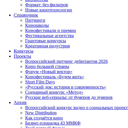
Формат: без фильтров
Новые кинотехнологии
Справочник
Питчинги
Киношколы
Кинофестивали и премии
Фестивальные агентства
Грантовые конкурсы
Креативная индустрия
Конкурсы
Проекты
Всероссийский питчинг дебютантов 2026
Кино большой страны
Форум «Новый вектор»
Кинофестиваль «Будем жить»
Short Film Days
«Русский док: история и современность»
Сценарный конкурс «Метод»
Русские веб-сериалы: от бумеров до зумеров
Архив
Всероссийский конкурс видео о социальных проек
New Distribution
Как создаётся кино
Бизнес-площадка 43 ММКФ