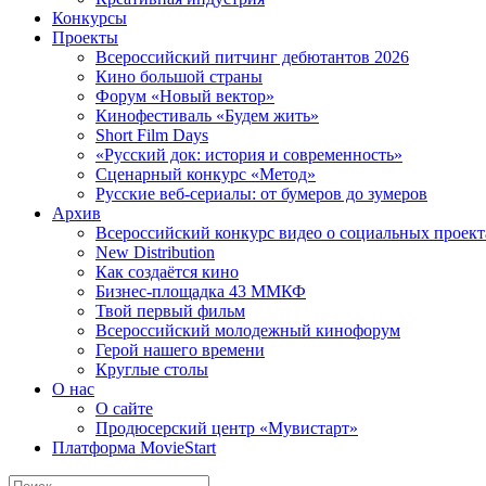
Конкурсы
Проекты
Всероссийский питчинг дебютантов 2026
Кино большой страны
Форум «Новый вектор»
Кинофестиваль «Будем жить»
Short Film Days
«Русский док: история и современность»
Сценарный конкурс «Метод»
Русские веб-сериалы: от бумеров до зумеров
Архив
Всероссийский конкурс видео о социальных проек
New Distribution
Как создаётся кино
Бизнес-площадка 43 ММКФ
Твой первый фильм
Всероссийский молодежный кинофорум
Герой нашего времени
Круглые столы
О нас
О сайте
Продюсерский центр «Мувистарт»
Платформа MovieStart