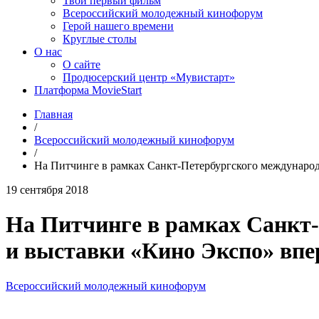
Твой первый фильм
Всероссийский молодежный кинофорум
Герой нашего времени
Круглые столы
О нас
О сайте
Продюсерский центр «Мувистарт»
Платформа MovieStart
Главная
/
Всероссийский молодежный кинофорум
/
На Питчинге в рамках Санкт-Петербургского международ
19 сентября 2018
На Питчинге в рамках Санкт
и выставки «Кино Экспо» впер
Всероссийский молодежный кинофорум