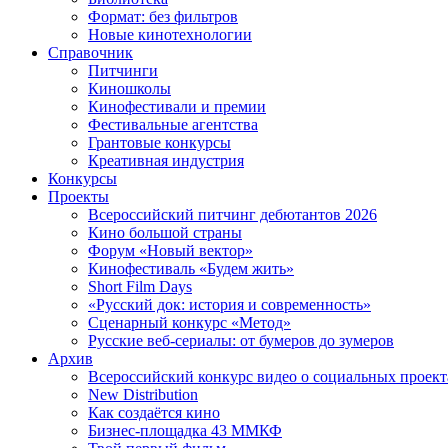
Формат: без фильтров
Новые кинотехнологии
Справочник
Питчинги
Киношколы
Кинофестивали и премии
Фестивальные агентства
Грантовые конкурсы
Креативная индустрия
Конкурсы
Проекты
Всероссийский питчинг дебютантов 2026
Кино большой страны
Форум «Новый вектор»
Кинофестиваль «Будем жить»
Short Film Days
«Русский док: история и современность»
Сценарный конкурс «Метод»
Русские веб-сериалы: от бумеров до зумеров
Архив
Всероссийский конкурс видео о социальных проек
New Distribution
Как создаётся кино
Бизнес-площадка 43 ММКФ