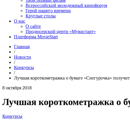
Твой первый фильм
Всероссийский молодежный кинофорум
Герой нашего времени
Круглые столы
О нас
О сайте
Продюсерский центр «Мувистарт»
Платформа MovieStart
Главная
/
Новости
/
Конкурсы
/
Лучшая короткометражка о бумаге «Снегурочка» получи
8 октября 2018
Лучшая короткометражка о б
Конкурсы