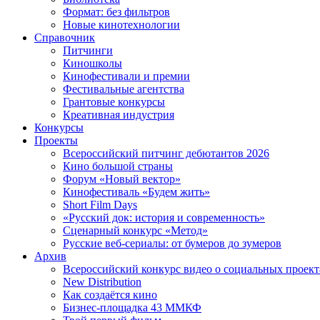
Формат: без фильтров
Новые кинотехнологии
Справочник
Питчинги
Киношколы
Кинофестивали и премии
Фестивальные агентства
Грантовые конкурсы
Креативная индустрия
Конкурсы
Проекты
Всероссийский питчинг дебютантов 2026
Кино большой страны
Форум «Новый вектор»
Кинофестиваль «Будем жить»
Short Film Days
«Русский док: история и современность»
Сценарный конкурс «Метод»
Русские веб-сериалы: от бумеров до зумеров
Архив
Всероссийский конкурс видео о социальных проек
New Distribution
Как создаётся кино
Бизнес-площадка 43 ММКФ