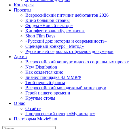
Конкурсы
Проекты
Всероссийский питчинг дебютантов 2026
Кино большой страны
Форум «Новый вектор»
Кинофестиваль «Будем жить»
Short Film Days
«Русский док: история и современность»
Сценарный конкурс «Метод»
Русские веб-сериалы: от бумеров до зумеров
Архив
Всероссийский конкурс видео о социальных проек
New Distribution
Как создаётся кино
Бизнес-площадка 43 ММКФ
Твой первый фильм
Всероссийский молодежный кинофорум
Герой нашего времени
Круглые столы
О нас
О сайте
Продюсерский центр «Мувистарт»
Платформа MovieStart