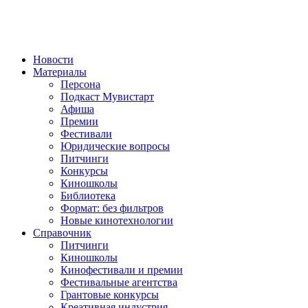
Новости
Материалы
Персона
Подкаст Мувистарт
Афиша
Премии
Фестивали
Юридические вопросы
Питчинги
Конкурсы
Киношколы
Библиотека
Формат: без фильтров
Новые кинотехнологии
Справочник
Питчинги
Киношколы
Кинофестивали и премии
Фестивальные агентства
Грантовые конкурсы
Креативная индустрия