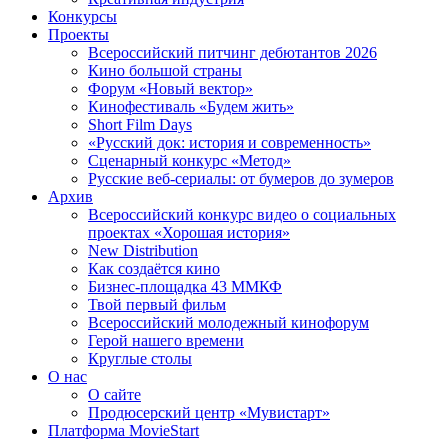
Конкурсы
Проекты
Всероссийский питчинг дебютантов 2026
Кино большой страны
Форум «Новый вектор»
Кинофестиваль «Будем жить»
Short Film Days
«Русский док: история и современность»
Сценарный конкурс «Метод»
Русские веб-сериалы: от бумеров до зумеров
Архив
Всероссийский конкурс видео о социальных
проектах «Хорошая история»
New Distribution
Как создаётся кино
Бизнес-площадка 43 ММКФ
Твой первый фильм
Всероссийский молодежный кинофорум
Герой нашего времени
Круглые столы
О нас
О сайте
Продюсерский центр «Мувистарт»
Платформа MovieStart