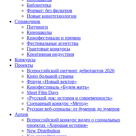
Библиотека
Формат: без фильтров
Новые кинотехнологии
Справочник
Питчинги
Киношколы
Кинофестивали и премии
Фестивальные агентства
Грантовые конкурсы
Креативная индустрия
Конкурсы
Проекты
Всероссийский питчинг дебютантов 2026
Кино большой страны
Форум «Новый вектор»
Кинофестиваль «Будем жить»
Short Film Days
«Русский док: история и современность»
Сценарный конкурс «Метод»
Русские веб-сериалы: от бумеров до зумеров
Архив
Всероссийский конкурс видео о социальных
проектах «Хорошая история»
New Distribution