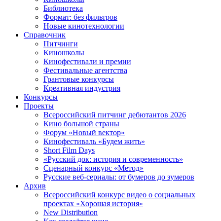
Библиотека
Формат: без фильтров
Новые кинотехнологии
Справочник
Питчинги
Киношколы
Кинофестивали и премии
Фестивальные агентства
Грантовые конкурсы
Креативная индустрия
Конкурсы
Проекты
Всероссийский питчинг дебютантов 2026
Кино большой страны
Форум «Новый вектор»
Кинофестиваль «Будем жить»
Short Film Days
«Русский док: история и современность»
Сценарный конкурс «Метод»
Русские веб-сериалы: от бумеров до зумеров
Архив
Всероссийский конкурс видео о социальных
проектах «Хорошая история»
New Distribution