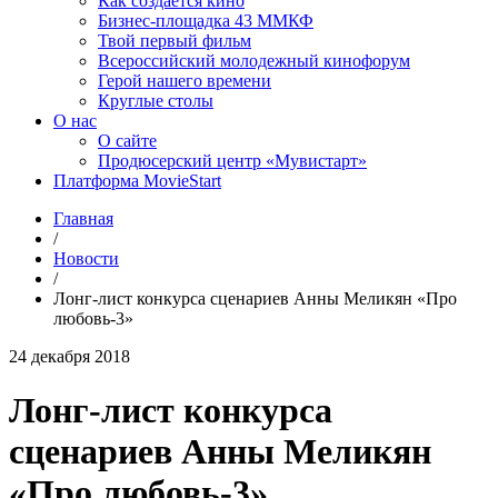
Как создаётся кино
Бизнес-площадка 43 ММКФ
Твой первый фильм
Всероссийский молодежный кинофорум
Герой нашего времени
Круглые столы
О нас
О сайте
Продюсерский центр «Мувистарт»
Платформа MovieStart
Главная
/
Новости
/
Лонг-лист конкурса сценариев Анны Меликян «Про
любовь-3»
24 декабря 2018
Лонг-лист конкурса
сценариев Анны Меликян
«Про любовь-3»