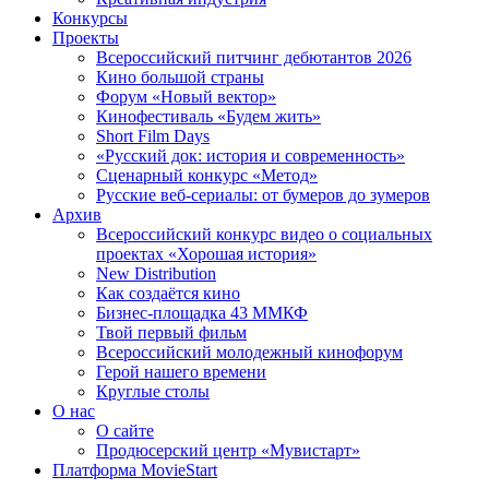
Конкурсы
Проекты
Всероссийский питчинг дебютантов 2026
Кино большой страны
Форум «Новый вектор»
Кинофестиваль «Будем жить»
Short Film Days
«Русский док: история и современность»
Сценарный конкурс «Метод»
Русские веб-сериалы: от бумеров до зумеров
Архив
Всероссийский конкурс видео о социальных
проектах «Хорошая история»
New Distribution
Как создаётся кино
Бизнес-площадка 43 ММКФ
Твой первый фильм
Всероссийский молодежный кинофорум
Герой нашего времени
Круглые столы
О нас
О сайте
Продюсерский центр «Мувистарт»
Платформа MovieStart