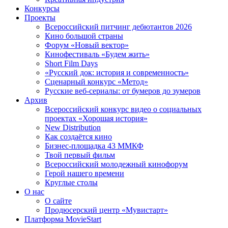
Конкурсы
Проекты
Всероссийский питчинг дебютантов 2026
Кино большой страны
Форум «Новый вектор»
Кинофестиваль «Будем жить»
Short Film Days
«Русский док: история и современность»
Сценарный конкурс «Метод»
Русские веб-сериалы: от бумеров до зумеров
Архив
Всероссийский конкурс видео о социальных
проектах «Хорошая история»
New Distribution
Как создаётся кино
Бизнес-площадка 43 ММКФ
Твой первый фильм
Всероссийский молодежный кинофорум
Герой нашего времени
Круглые столы
О нас
О сайте
Продюсерский центр «Мувистарт»
Платформа MovieStart