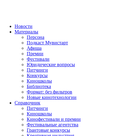
Новости
Материалы
Персона
Подкаст Мувистарт
Афиша
Премии
Фестивали
Юридические вопросы
Питчинги
Конкурсы
Киношколы
Библиотека
Формат: без фильтров
Новые кинотехнологии
Справочник
Питчинги
Киношколы
Кинофестивали и премии
Фестивальные агентства
Грантовые конкурсы
Креативная индустрия