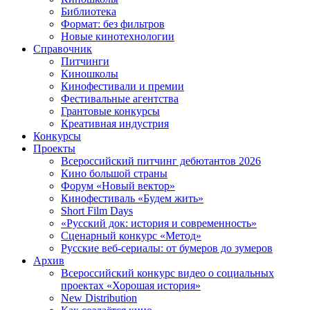
Библиотека
Формат: без фильтров
Новые кинотехнологии
Справочник
Питчинги
Киношколы
Кинофестивали и премии
Фестивальные агентства
Грантовые конкурсы
Креативная индустрия
Конкурсы
Проекты
Всероссийский питчинг дебютантов 2026
Кино большой страны
Форум «Новый вектор»
Кинофестиваль «Будем жить»
Short Film Days
«Русский док: история и современность»
Сценарный конкурс «Метод»
Русские веб-сериалы: от бумеров до зумеров
Архив
Всероссийский конкурс видео о социальных
проектах «Хорошая история»
New Distribution