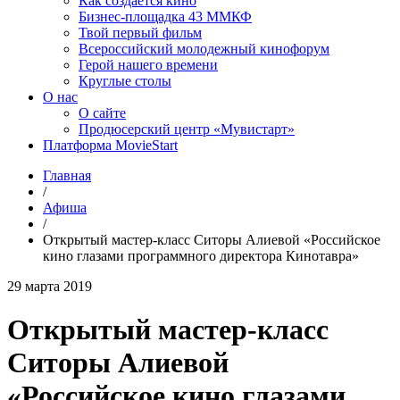
Как создаётся кино
Бизнес-площадка 43 ММКФ
Твой первый фильм
Всероссийский молодежный кинофорум
Герой нашего времени
Круглые столы
О нас
О сайте
Продюсерский центр «Мувистарт»
Платформа MovieStart
Главная
/
Афиша
/
Открытый мастер-класс Ситоры Алиевой «Российское
кино глазами программного директора Кинотавра»
29 марта 2019
Открытый мастер-класс
Ситоры Алиевой
«Российское кино глазами