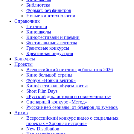
Библиотека
Формат: без фильтров
Новые кинотехнологии
Справочник
Питчинги
Киношколы
Кинофестивали и премии
Фестивальные агентства
Грантовые конкурсы
Креативная индустрия
Конкурсы
Проекты
Всероссийский питчинг дебютантов 2026
Кино большой страны
Форум «Новый вектор»
Кинофестиваль «Будем жить»
Short Film Days
«Русский док: история и современность»
Сценарный конкурс «Метод»
Русские веб-сериалы: от бумеров до зумеров
Архив
Всероссийский конкурс видео о социальных
проектах «Хорошая история»
New Distribution