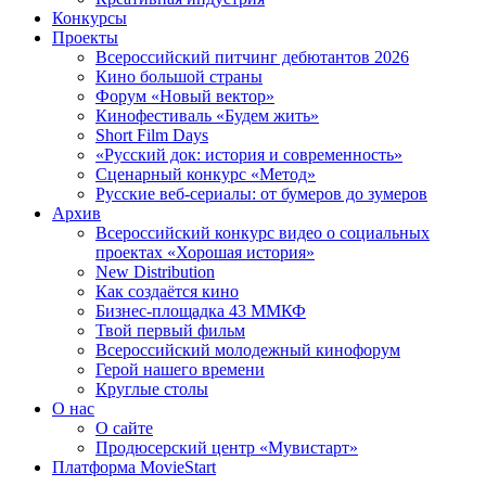
Конкурсы
Проекты
Всероссийский питчинг дебютантов 2026
Кино большой страны
Форум «Новый вектор»
Кинофестиваль «Будем жить»
Short Film Days
«Русский док: история и современность»
Сценарный конкурс «Метод»
Русские веб-сериалы: от бумеров до зумеров
Архив
Всероссийский конкурс видео о социальных
проектах «Хорошая история»
New Distribution
Как создаётся кино
Бизнес-площадка 43 ММКФ
Твой первый фильм
Всероссийский молодежный кинофорум
Герой нашего времени
Круглые столы
О нас
О сайте
Продюсерский центр «Мувистарт»
Платформа MovieStart