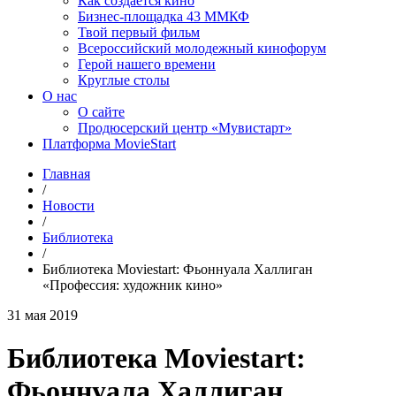
Как создаётся кино
Бизнес-площадка 43 ММКФ
Твой первый фильм
Всероссийский молодежный кинофорум
Герой нашего времени
Круглые столы
О нас
О сайте
Продюсерский центр «Мувистарт»
Платформа MovieStart
Главная
/
Новости
/
Библиотека
/
Библиотека Moviestart: Фьоннуала Халлиган
«Профессия: художник кино»
31 мая 2019
Библиотека Moviestart:
Фьоннуала Халлиган