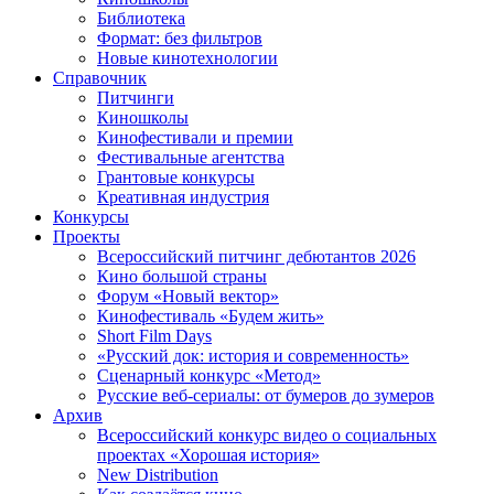
Библиотека
Формат: без фильтров
Новые кинотехнологии
Справочник
Питчинги
Киношколы
Кинофестивали и премии
Фестивальные агентства
Грантовые конкурсы
Креативная индустрия
Конкурсы
Проекты
Всероссийский питчинг дебютантов 2026
Кино большой страны
Форум «Новый вектор»
Кинофестиваль «Будем жить»
Short Film Days
«Русский док: история и современность»
Сценарный конкурс «Метод»
Русские веб-сериалы: от бумеров до зумеров
Архив
Всероссийский конкурс видео о социальных
проектах «Хорошая история»
New Distribution