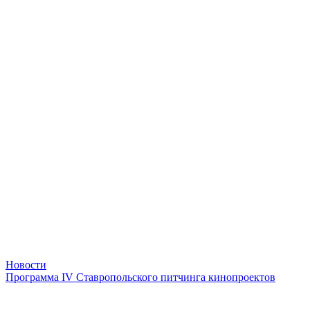
Новости
Программа IV Ставропольского питчинга кинопроектов