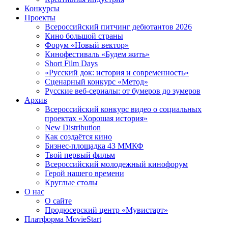
Конкурсы
Проекты
Всероссийский питчинг дебютантов 2026
Кино большой страны
Форум «Новый вектор»
Кинофестиваль «Будем жить»
Short Film Days
«Русский док: история и современность»
Сценарный конкурс «Метод»
Русские веб-сериалы: от бумеров до зумеров
Архив
Всероссийский конкурс видео о социальных
проектах «Хорошая история»
New Distribution
Как создаётся кино
Бизнес-площадка 43 ММКФ
Твой первый фильм
Всероссийский молодежный кинофорум
Герой нашего времени
Круглые столы
О нас
О сайте
Продюсерский центр «Мувистарт»
Платформа MovieStart