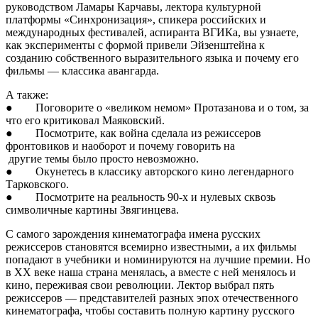
руководством Ламары Карчавы, лектора культурной
платформы «Синхронизация», спикера российских и
международных фестивалей, аспиранта ВГИКа, вы узнаете,
как эксперименты с формой привели Эйзенштейна к
созданию собственного выразительного языка и почему его
фильмы — классика авангарда.
А также:
● Поговорите о «великом немом» Протазанова и о том, за
что его критиковал Маяковский.
● Посмотрите, как война сделала из режиссеров
фронтовиков и наоборот и почему говорить на
другие темы было просто невозможно.
● Окунетесь в классику авторского кино легендарного
Тарковского.
● Посмотрите на реальность 90-х и нулевых сквозь
символичные картины Звягинцева.
C самого зарождения кинематографа имена русских
режиссеров становятся всемирно известными, а их фильмы
попадают в учебники и номинируются на лучшие премии. Но
в XX веке наша страна менялась, а вместе с ней менялось и
кино, переживая свои революции. Лектор выбрал пять
режиссеров — представителей разных эпох отечественного
кинематографа, чтобы составить полную картину русского