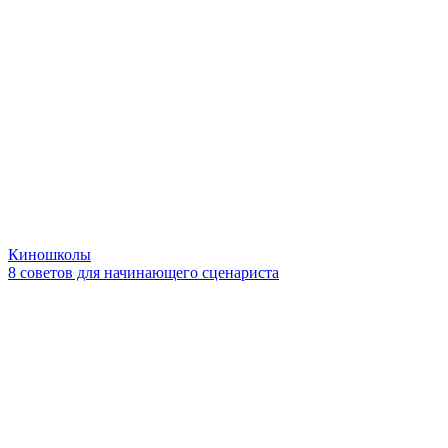
Киношколы
8 советов для начинающего сценариста