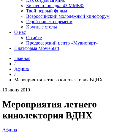
Как создаётся кино
Бизнес-площадка 43 ММКФ
Твой первый фильм
Всероссийский молодежный кинофорум
Герой нашего времени
Круглые столы
О нас
О сайте
Продюсерский центр «Мувистарт»
Платформа MovieStart
Главная
/
Афиша
/
Мероприятия летнего кинолектория ВДНХ
10 июня 2019
Мероприятия летнего
кинолектория ВДНХ
Афиша