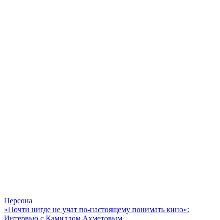
Персона
«Почти нигде не учат по-настоящему понимать кино»:
Интервью с Камиллом Ахметовым