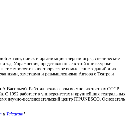
вной жизни, поиск и организация энергии игры, сценические
 и т.д. Упражнения, представленные в этой книге-уроке
гает самостоятельное творческое осмысление заданий и их
ечаниями, заметками и размышлениями Автора о Театре и
А.Васильев). Работал режиссером во многих театрах СССР.
а. С 1992 работает в университетах и крупнейших театральных
емя научно-исследовательский центр ITI/UNESCO. Основатель
m
и
Telegram
!