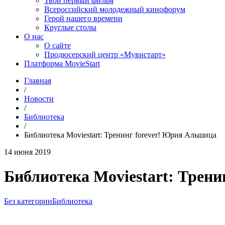
Твой первый фильм
Всероссийский молодежный кинофорум
Герой нашего времени
Круглые столы
О нас
О сайте
Продюсерский центр «Мувистарт»
Платформа MovieStart
Главная
/
Новости
/
Библиотека
/
Библиотека Moviestart: Тренинг forever! Юрия Альшица
14 июня 2019
Библиотека Moviestart: Трен
Без категории
Библиотека