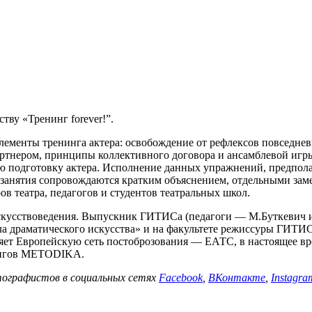
тву «Тренинг forever!”.
элементы тренинга актера: освобождение от рефлексов повседне
партнером, принципы коллективного договора и ансамблевой игры
ую подготовку актера. Исполнение данных упражнений, предпола
 занятия сопровождаются кратким объяснением, отдельными зам
ов театра, педагогов и студентов театральных школ.
кусствоведения. Выпускник ГИТИСа (педагоги — М.Буткевич и 
ла драматического искусства» и на факультете режиссуры ГИТИС
ет Европейскую сеть постоброзования — ЕАТС, в настоящее вр
нингов METODIKA.
ографистов в социальных сетях
Facebook
,
ВКонтакте
,
Instagra