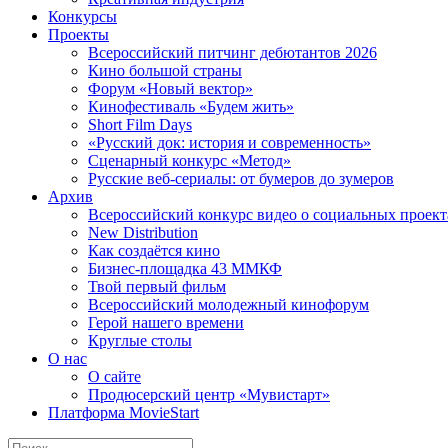
Конкурсы
Проекты
Всероссийский питчинг дебютантов 2026
Кино большой страны
Форум «Новый вектор»
Кинофестиваль «Будем жить»
Short Film Days
«Русский док: история и современность»
Сценарный конкурс «Метод»
Русские веб-сериалы: от бумеров до зумеров
Архив
Всероссийский конкурс видео о социальных проек
New Distribution
Как создаётся кино
Бизнес-площадка 43 ММКФ
Твой первый фильм
Всероссийский молодежный кинофорум
Герой нашего времени
Круглые столы
О нас
О сайте
Продюсерский центр «Мувистарт»
Платформа MovieStart