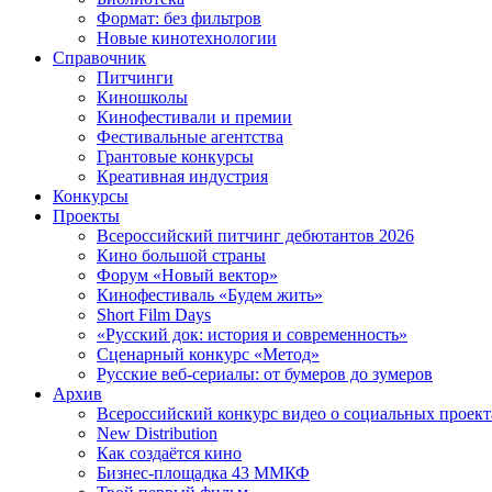
Формат: без фильтров
Новые кинотехнологии
Справочник
Питчинги
Киношколы
Кинофестивали и премии
Фестивальные агентства
Грантовые конкурсы
Креативная индустрия
Конкурсы
Проекты
Всероссийский питчинг дебютантов 2026
Кино большой страны
Форум «Новый вектор»
Кинофестиваль «Будем жить»
Short Film Days
«Русский док: история и современность»
Сценарный конкурс «Метод»
Русские веб-сериалы: от бумеров до зумеров
Архив
Всероссийский конкурс видео о социальных проек
New Distribution
Как создаётся кино
Бизнес-площадка 43 ММКФ