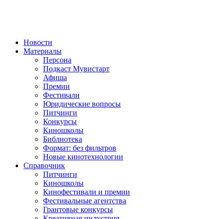
Новости
Материалы
Персона
Подкаст Мувистарт
Афиша
Премии
Фестивали
Юридические вопросы
Питчинги
Конкурсы
Киношколы
Библиотека
Формат: без фильтров
Новые кинотехнологии
Справочник
Питчинги
Киношколы
Кинофестивали и премии
Фестивальные агентства
Грантовые конкурсы
Креативная индустрия