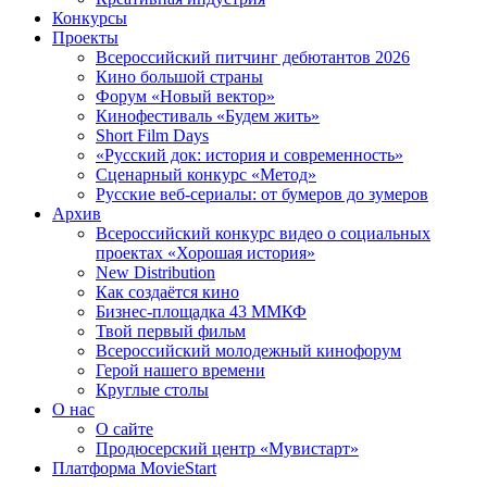
Конкурсы
Проекты
Всероссийский питчинг дебютантов 2026
Кино большой страны
Форум «Новый вектор»
Кинофестиваль «Будем жить»
Short Film Days
«Русский док: история и современность»
Сценарный конкурс «Метод»
Русские веб-сериалы: от бумеров до зумеров
Архив
Всероссийский конкурс видео о социальных
проектах «Хорошая история»
New Distribution
Как создаётся кино
Бизнес-площадка 43 ММКФ
Твой первый фильм
Всероссийский молодежный кинофорум
Герой нашего времени
Круглые столы
О нас
О сайте
Продюсерский центр «Мувистарт»
Платформа MovieStart