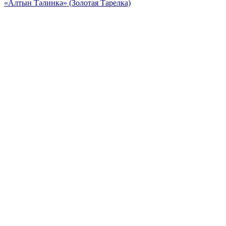
«Алтын Тәлинкә» (Золотая Тарелка)