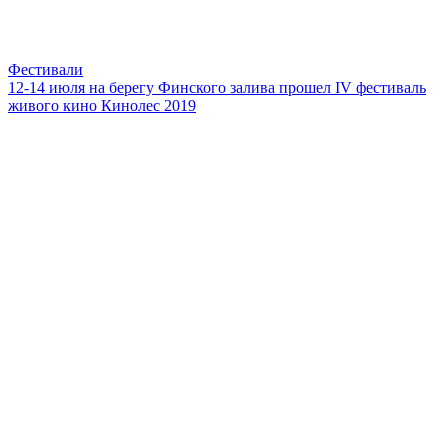
Фестивали
12-14 июля на берегу Финского залива прошел IV фестиваль
живого кино Кинолес 2019