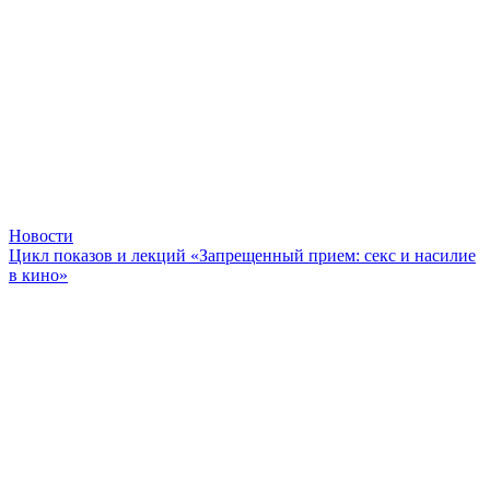
Новости
Цикл показов и лекций «Запрещенный прием: секс и насилие
в кино»