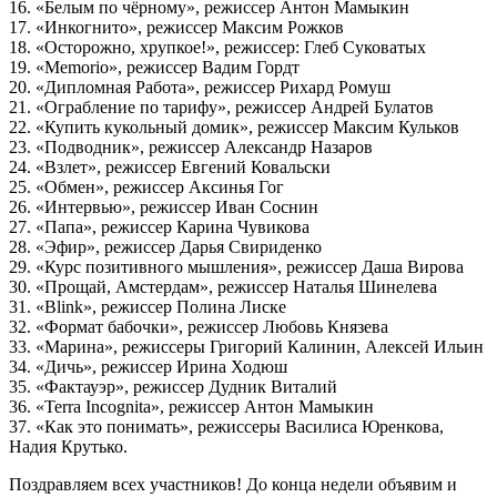
16. «Белым по чёрному», режиссер Антон Мамыкин
17. «Инкогнито», режиссер Максим Рожков
18. «Осторожно, хрупкое!», режиссер: Глеб Суковатых
19. «Memorio», режиссер Вадим Гордт
20. «Дипломная Работа», режиссер Рихард Ромуш
21. «Ограбление по тарифу», режиссер Андрей Булатов
22. «Купить кукольный домик», режиссер Максим Кульков
23. «Подводник», режиссер Александр Назаров
24. «Взлет», режиссер Евгений Ковальски
25. «Обмен», режиссер Аксинья Гог
26. «Интервью», режиссер Иван Соснин
27. «Папа», режиссер Карина Чувикова
28. «Эфир», режиссер Дарья Свириденко
29. «Курс позитивного мышления», режиссер Даша Вирова
30. «Прощай, Амстердам», режиссер Наталья Шинелева
31. «Blink», режиссер Полина Лиске
32. «Формат бабочки», режиссер Любовь Князева
33. «Марина», режиссеры Григорий Калинин, Алексей Ильин
34. «Дичь», режиссер Ирина Ходюш
35. «Фактауэр», режиссер Дудник Виталий
36. «Terra Incognita», режиссер Антон Мамыкин
37. «Как это понимать», режиссеры Василиса Юренкова,
Надия Крутько.
Поздравляем всех участников! До конца недели объявим и