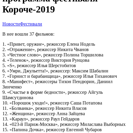
Короче-2019
Новости
Фестивали
В нее вошли 37 фильмов:
1. «Привет, оружие», режиссер Елена Нодель
2. «Отражение», режиссер Никита Чванов
3. «Честное слово», режиссер Полина Торшилова
4. «Теленок», режиссер Виктория Рунцова
5. «S», режиссер Илья Шерстобитов
6. «Умри, Джульетта!», режиссер: Максим Шабалин
7. «Горнист и барабанщица», режиссер Илья Тиханович
8. «Манифест», режиссеры Тихон Пендюрин, Даниил
Зинченко
9. «Счастье в форме бедности», режиссер Айгуль
Шамсутдинова
10. «Порошок уходи!», режиссер Саша Потапова
11. «Болванка», режиссер Никита Власов
12. «Женщина», режиссер Анна Зайцева
13. «Караул», режиссер Раул Гейдаров
14. «023-й Париж-Москва», режиссер Миласлава Выборных
15. «Папина Дочка», режиссер Евгений Чубаров