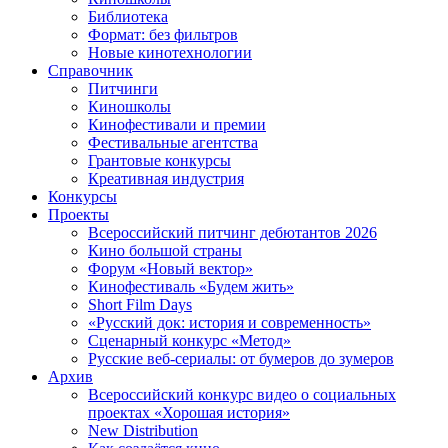
Библиотека
Формат: без фильтров
Новые кинотехнологии
Справочник
Питчинги
Киношколы
Кинофестивали и премии
Фестивальные агентства
Грантовые конкурсы
Креативная индустрия
Конкурсы
Проекты
Всероссийский питчинг дебютантов 2026
Кино большой страны
Форум «Новый вектор»
Кинофестиваль «Будем жить»
Short Film Days
«Русский док: история и современность»
Сценарный конкурс «Метод»
Русские веб-сериалы: от бумеров до зумеров
Архив
Всероссийский конкурс видео о социальных
проектах «Хорошая история»
New Distribution