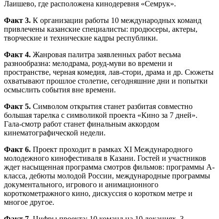
Лаишево, где расположена кинодеревня «Семрук».
Факт 3.
К организации работы 10 международных команд
привлечены казанские специалисты: продюсеры, актеры,
творческие и технические кадры республики.
Факт 4.
Жанровая палитра заявленных работ весьма
разнообразна: мелодрама, роуд-муви во времени и
пространстве, черная комедия, лав-стори, драма и др. Сюжеты
охватывают прошлое столетие, сегодняшние дни и попытки
осмыслить события вне времени.
Факт 5.
Символом открытия станет разбитая совместно
большая тарелка с символикой проекта «Кино за 7 дней».
Гала-смотр работ станет финальным аккордом
кинематографической недели.
Факт 6.
Проект проходит в рамках XI Международного
молодежного кинофестиваля в Казани. Гостей и участников
ждет насыщенная программа смотров фильмов: программы А-
класса, дебюты молодой России, международные программы
документального, игрового и анимационного
короткометражного кино, дискуссия о коротком метре и
многое другое.
Факт 7.
Цифры проекта: 10 команд на 10 локациях, 3