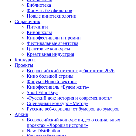
Библиотека
Формат: без фильтров
Новые кинотехнологии
Справочник
Питчинги
Киношколы
Кинофестивали и премии
Фестивальные агентства
Грантовые конкурсы
Креативная индустрия
Конкурсы
Проекты
Всероссийский питчинг дебютантов 2026
Кино большой страны
Форум «Новый вектор»
Кинофестиваль «Будем жить»
Short Film Days
«Русский док: история и современность»
Сценарный конкурс «Метод»
Русские веб-сериалы: от бумеров до зумеров
Архив
Всероссийский конкурс видео о социальных
проектах «Хорошая история»
New Distribution