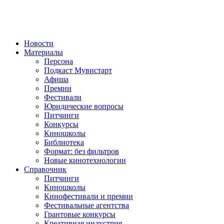
Новости
Материалы
Персона
Подкаст Мувистарт
Афиша
Премии
Фестивали
Юридические вопросы
Питчинги
Конкурсы
Киношколы
Библиотека
Формат: без фильтров
Новые кинотехнологии
Справочник
Питчинги
Киношколы
Кинофестивали и премии
Фестивальные агентства
Грантовые конкурсы
Креативная индустрия