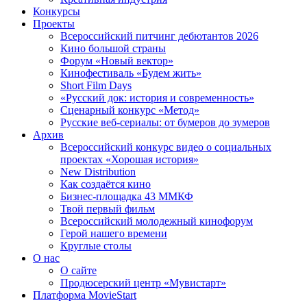
Конкурсы
Проекты
Всероссийский питчинг дебютантов 2026
Кино большой страны
Форум «Новый вектор»
Кинофестиваль «Будем жить»
Short Film Days
«Русский док: история и современность»
Сценарный конкурс «Метод»
Русские веб-сериалы: от бумеров до зумеров
Архив
Всероссийский конкурс видео о социальных
проектах «Хорошая история»
New Distribution
Как создаётся кино
Бизнес-площадка 43 ММКФ
Твой первый фильм
Всероссийский молодежный кинофорум
Герой нашего времени
Круглые столы
О нас
О сайте
Продюсерский центр «Мувистарт»
Платформа MovieStart