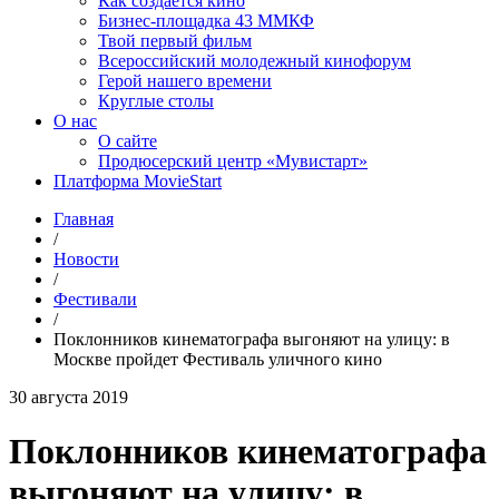
Как создаётся кино
Бизнес-площадка 43 ММКФ
Твой первый фильм
Всероссийский молодежный кинофорум
Герой нашего времени
Круглые столы
О нас
О сайте
Продюсерский центр «Мувистарт»
Платформа MovieStart
Главная
/
Новости
/
Фестивали
/
Поклонников кинематографа выгоняют на улицу: в
Москве пройдет Фестиваль уличного кино
30 августа 2019
Поклонников кинематографа
выгоняют на улицу: в