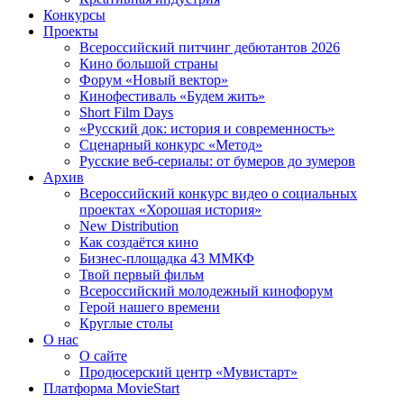
Конкурсы
Проекты
Всероссийский питчинг дебютантов 2026
Кино большой страны
Форум «Новый вектор»
Кинофестиваль «Будем жить»
Short Film Days
«Русский док: история и современность»
Сценарный конкурс «Метод»
Русские веб-сериалы: от бумеров до зумеров
Архив
Всероссийский конкурс видео о социальных
проектах «Хорошая история»
New Distribution
Как создаётся кино
Бизнес-площадка 43 ММКФ
Твой первый фильм
Всероссийский молодежный кинофорум
Герой нашего времени
Круглые столы
О нас
О сайте
Продюсерский центр «Мувистарт»
Платформа MovieStart