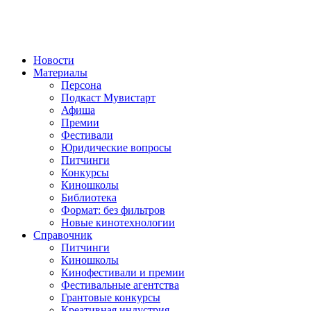
Новости
Материалы
Персона
Подкаст Мувистарт
Афиша
Премии
Фестивали
Юридические вопросы
Питчинги
Конкурсы
Киношколы
Библиотека
Формат: без фильтров
Новые кинотехнологии
Справочник
Питчинги
Киношколы
Кинофестивали и премии
Фестивальные агентства
Грантовые конкурсы
Креативная индустрия