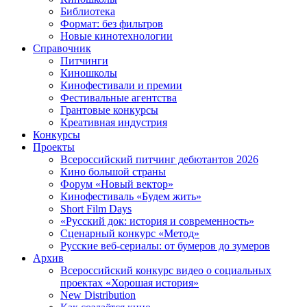
Библиотека
Формат: без фильтров
Новые кинотехнологии
Справочник
Питчинги
Киношколы
Кинофестивали и премии
Фестивальные агентства
Грантовые конкурсы
Креативная индустрия
Конкурсы
Проекты
Всероссийский питчинг дебютантов 2026
Кино большой страны
Форум «Новый вектор»
Кинофестиваль «Будем жить»
Short Film Days
«Русский док: история и современность»
Сценарный конкурс «Метод»
Русские веб-сериалы: от бумеров до зумеров
Архив
Всероссийский конкурс видео о социальных
проектах «Хорошая история»
New Distribution