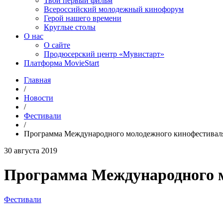
Твой первый фильм
Всероссийский молодежный кинофорум
Герой нашего времени
Круглые столы
О нас
О сайте
Продюсерский центр «Мувистарт»
Платформа MovieStart
Главная
/
Новости
/
Фестивали
/
Программа Международного молодежного кинофестивал
30 августа 2019
Программа Международного 
Фестивали