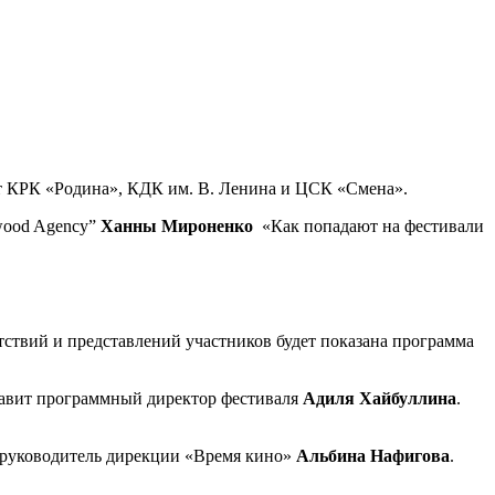
т КРК «Родина», КДК им. В. Ленина и ЦСК «Смена».
twood Agency”
Ханны Мироненко
«Как попадают на фестивали
тствий и представлений участников будет показана программа
тавит программный директор фестиваля
Адиля Хайбуллина
.
т руководитель дирекции «Время кино»
Альбина Нафигова
.