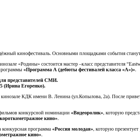
лодёжный кинофестиваль. Основными площадками события стану
 кинозале «Родины» состоится мастер –класс представителя “Eas
 программы
«Программа А (дебюты фестивалей класса «А»)»
.
 для представителей СМИ.
5 (Ирина Егоренко).
 кинозале КДК имени В. Ленина (ул.Копылова, 2а). После приве
з фильмов конкурсной номинации
«Видеоролик»
, которую предс
 короткометражное кино»
.
а конкурсная программа
«Россия молодая»
, которую презентуе
ометражное кино»
.