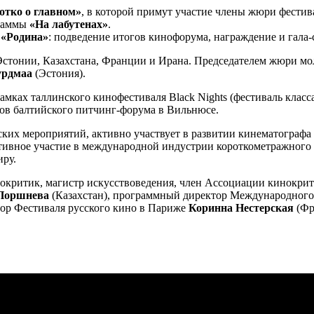
отко о главном»
, в которой примут участие члены жюри фести
граммы
«На лабутенах»
.
 «Родина»
: подведение итогов кинофорума, награждение и гала-
Эстонии, Казахстана, Франции и Ирана. Председателем жюри м
урдмаа
(Эстония).
 рамках таллинского кинофестиваля Black Nights (фестиваль кла
ров балтийского питчинг-форума в Вильнюсе.
их мероприятий, активно участвует в развитии кинематографа 
тивное участие в международной индустрии короткометражного 
иру.
инокритик, магистр искусствоведения, член Ассоциации кинокр
 Поршнева
(Казахстан), программный директор Международного 
тор Фестиваля русского кино в Париже
Коринна Нестерская
(Фр