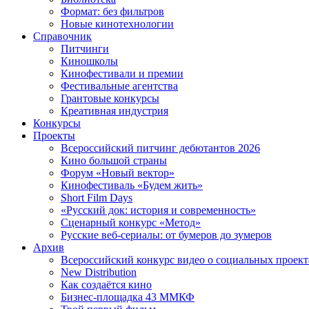
Формат: без фильтров
Новые кинотехнологии
Справочник
Питчинги
Киношколы
Кинофестивали и премии
Фестивальные агентства
Грантовые конкурсы
Креативная индустрия
Конкурсы
Проекты
Всероссийский питчинг дебютантов 2026
Кино большой страны
Форум «Новый вектор»
Кинофестиваль «Будем жить»
Short Film Days
«Русский док: история и современность»
Сценарный конкурс «Метод»
Русские веб-сериалы: от бумеров до зумеров
Архив
Всероссийский конкурс видео о социальных проек
New Distribution
Как создаётся кино
Бизнес-площадка 43 ММКФ