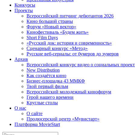
Конкурсы
Проекты
Всероссийский питчинг дебютантов 2026
Кино большой страны
Форум «Новый вектор»
Кинофестиваль «Будем жить»
Short Film Days
«Русский док: история и современность»
Сценарный конкурс «Метод»
Русские веб-сериалы: от бумеров до зумеров
Архив
Всероссийский конкурс видео о социальных проек
New Distribution
Как создаётся кино
Бизнес-площадка 43 ММКФ
Твой первый фильм
Всероссийский молодежный кинофорум
Герой нашего времени
Круглые столы
О нас
О сайте
Продюсерский центр «Мувистарт»
Платформа MovieStart