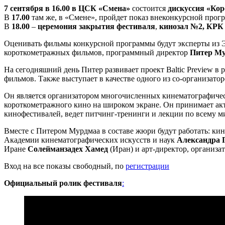
7 сентября в 16.00 в ЦСК «Смена»
состоится
дискуссия «Кор
В
17.00
там же, в «Смене», пройдет показ внеконкурсной про
В
18.00
–
церемония закрытия фестиваля
,
кинозал №2, КРК
Оценивать фильмы конкурсной программы будут эксперты из 
короткометражных фильмов, программный директор
Питер М
На сегодняшний день Питер развивает проект Baltic Preview в
фильмов. Также выступает в качестве одного из со-организато
Он является организатором многочисленных кинематографическ
короткометражного кино на широком экране. Он принимает ак
кинофестивалей, ведет питчинг-тренинги и лекции по всему м
Вместе с Питером Мурдмаа в составе жюри будут работать: к
Академии кинематографических искусств и наук
Александра
Иране
Солейманзадех Хамед
(Иран) и арт-директор, организа
Вход на все показы свободный, по
регистрации
Официальный ролик фестиваля
: