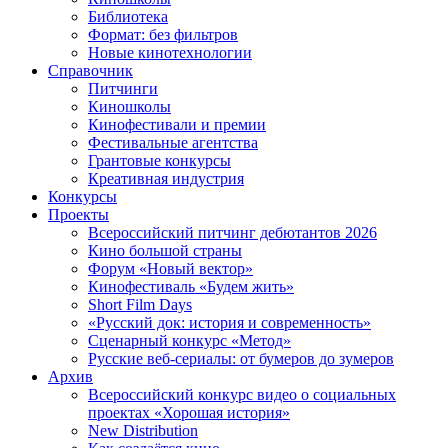
Библиотека
Формат: без фильтров
Новые кинотехнологии
Справочник
Питчинги
Киношколы
Кинофестивали и премии
Фестивальные агентства
Грантовые конкурсы
Креативная индустрия
Конкурсы
Проекты
Всероссийский питчинг дебютантов 2026
Кино большой страны
Форум «Новый вектор»
Кинофестиваль «Будем жить»
Short Film Days
«Русский док: история и современность»
Сценарный конкурс «Метод»
Русские веб-сериалы: от бумеров до зумеров
Архив
Всероссийский конкурс видео о социальных
проектах «Хорошая история»
New Distribution