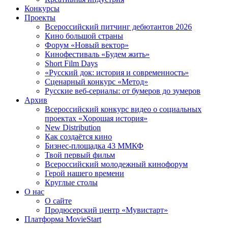
Конкурсы
Проекты
Всероссийский питчинг дебютантов 2026
Кино большой страны
Форум «Новый вектор»
Кинофестиваль «Будем жить»
Short Film Days
«Русский док: история и современность»
Сценарный конкурс «Метод»
Русские веб-сериалы: от бумеров до зумеров
Архив
Всероссийский конкурс видео о социальных
проектах «Хорошая история»
New Distribution
Как создаётся кино
Бизнес-площадка 43 ММКФ
Твой первый фильм
Всероссийский молодежный кинофорум
Герой нашего времени
Круглые столы
О нас
О сайте
Продюсерский центр «Мувистарт»
Платформа MovieStart