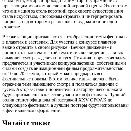
о том пути, который проходит аниматор от упражнения с
прыгающим мячиком до сложной игровой сцены. Это и о том,
что анимация за столь короткий срок своего существования
стала искусством, способным отразить и интерпретировать
вопросы, над которыми размышляют художники не одно
столетие.
Все желающие приглашаются к отображению темы фестиваля
в плакатах и заставках. Для участия а конкурсе плакатов
важно отразить в своем рисунке «Вечное движение» и
воплотить в контексте этой тематики свое видение главных
символов смотра – девочки и гуся. Похожая творческая задача
предлагается и участникам конкурса заставки: собственными
силами создать анимационный фильм продолжительностью
от 10 до 20 секунд, который может предварять все
фестивальные показы. В этом ролике так же должна быть
отражена тема нынешнего смотра и появляться девочка с
гусем. Автор заставки-победителя и автор лучшего плаката
будут приглашены в качестве участников фестиваль. Лучший
ролик станет официальной заставкой XXV ОРФАК до
следующего фестиваля, а лучшие постеры будут использованы
в фестивальном оформлении.
Читайте также