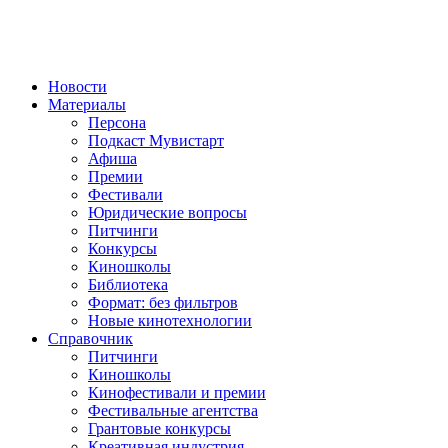
Новости
Материалы
Персона
Подкаст Мувистарт
Афиша
Премии
Фестивали
Юридические вопросы
Питчинги
Конкурсы
Киношколы
Библиотека
Формат: без фильтров
Новые кинотехнологии
Справочник
Питчинги
Киношколы
Кинофестивали и премии
Фестивальные агентства
Грантовые конкурсы
Креативная индустрия