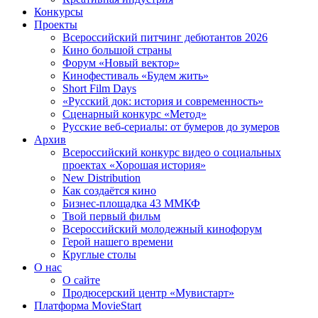
Конкурсы
Проекты
Всероссийский питчинг дебютантов 2026
Кино большой страны
Форум «Новый вектор»
Кинофестиваль «Будем жить»
Short Film Days
«Русский док: история и современность»
Сценарный конкурс «Метод»
Русские веб-сериалы: от бумеров до зумеров
Архив
Всероссийский конкурс видео о социальных
проектах «Хорошая история»
New Distribution
Как создаётся кино
Бизнес-площадка 43 ММКФ
Твой первый фильм
Всероссийский молодежный кинофорум
Герой нашего времени
Круглые столы
О нас
О сайте
Продюсерский центр «Мувистарт»
Платформа MovieStart