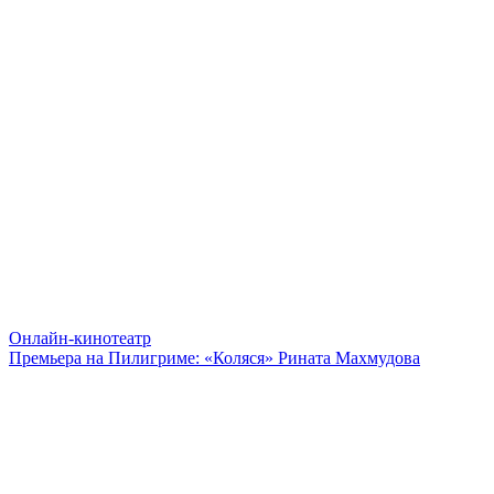
Онлайн-кинотеатр
Премьера на Пилигриме: «Коляся» Рината Махмудова