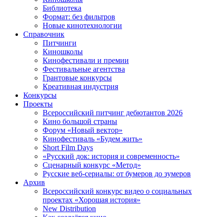
Библиотека
Формат: без фильтров
Новые кинотехнологии
Справочник
Питчинги
Киношколы
Кинофестивали и премии
Фестивальные агентства
Грантовые конкурсы
Креативная индустрия
Конкурсы
Проекты
Всероссийский питчинг дебютантов 2026
Кино большой страны
Форум «Новый вектор»
Кинофестиваль «Будем жить»
Short Film Days
«Русский док: история и современность»
Сценарный конкурс «Метод»
Русские веб-сериалы: от бумеров до зумеров
Архив
Всероссийский конкурс видео о социальных
проектах «Хорошая история»
New Distribution