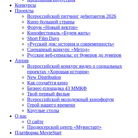
Конкурсы
Проекты
Всероссийский питчинг дебютантов 2026
Кино большой страны
Форум «Новый вектор»
Кинофестиваль «Будем жить»
Short Film Days
«Русский док: история и современность»
Сценарный конкурс «Метод»
Русские веб-сериалы: от бумеров до зумеров
Архив
Всероссийский конкурс видео о социальных
проектах «Хорошая история»
New Distribution
Как создаётся кино
Бизнес-площадка 43 ММКФ
Твой первый фильм
Всероссийский молодежный кинофорум
Герой нашего времени
Круглые столы
О нас
О сайте
Продюсерский центр «Мувистарт»
Платформа MovieStart