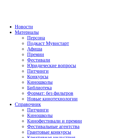
Новости
Материалы
Персона
Подкаст Мувистарт
Афиша
Премии
Фестивали
Юридические вопросы
Питчинги
Конкурсы
Киношколы
Библиотека
Формат: без фильтров
Новые кинотехнологии
Справочник
Питчинги
Киношколы
Кинофестивали и премии
Фестивальные агентства
Грантовые конкурсы
Креативная индустрия