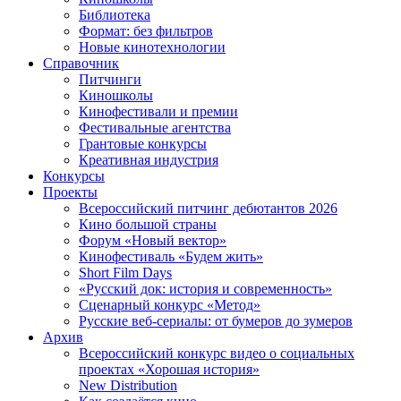
Библиотека
Формат: без фильтров
Новые кинотехнологии
Справочник
Питчинги
Киношколы
Кинофестивали и премии
Фестивальные агентства
Грантовые конкурсы
Креативная индустрия
Конкурсы
Проекты
Всероссийский питчинг дебютантов 2026
Кино большой страны
Форум «Новый вектор»
Кинофестиваль «Будем жить»
Short Film Days
«Русский док: история и современность»
Сценарный конкурс «Метод»
Русские веб-сериалы: от бумеров до зумеров
Архив
Всероссийский конкурс видео о социальных
проектах «Хорошая история»
New Distribution