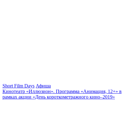
Short Film Days
Афиша
Кинотеатр «Иллюзион». Программа «Анимация, 12+» в
рамках акции «День короткометражного кино–2019»