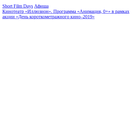
Short Film Days
Афиша
Кинотеатр «Иллюзион». Программа «Анимация, 0+» в рамках
акции «День короткометражного кино–2019»