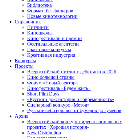
Библиотека
Формат: без фильтров
Новые кинотехнологии
Справочник
Питчинги
Киношколы
Кинофестивали и премии
Фестивальные агентства
Грантовые конкурсы
Креативная индустрия
Конкурсы
Проекты
Всероссийский питчинг дебютантов 2026
Кино большой страны
Форум «Новый вектор»
Кинофестиваль «Будем жить»
Short Film Days
«Русский док: история и современность»
Сценарный конкурс «Метод»
Русские веб-сериалы: от бумеров до зумеров
Архив
Всероссийский конкурс видео о социальных
проектах «Хорошая история»
New Distribution