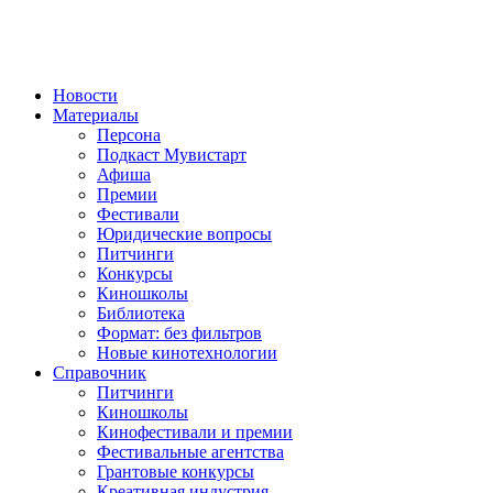
Новости
Материалы
Персона
Подкаст Мувистарт
Афиша
Премии
Фестивали
Юридические вопросы
Питчинги
Конкурсы
Киношколы
Библиотека
Формат: без фильтров
Новые кинотехнологии
Справочник
Питчинги
Киношколы
Кинофестивали и премии
Фестивальные агентства
Грантовые конкурсы
Креативная индустрия