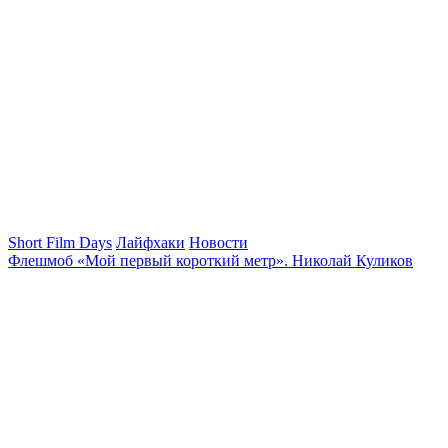
Short Film Days
Лайфхаки
Новости
Флешмоб «Мой первый короткий метр». Николай Куликов