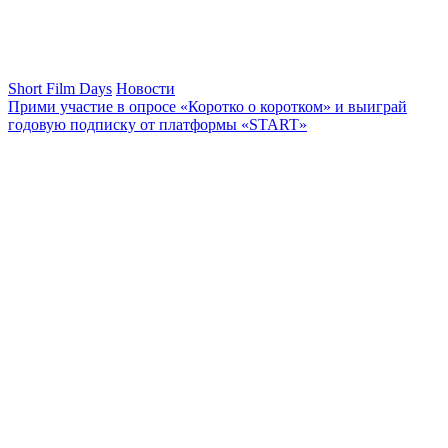
Short Film Days
Новости
Прими участие в опросе «Коротко о коротком» и выиграй
годовую подписку от платформы «START»