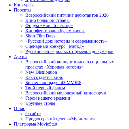
Конкурсы
Проекты
Всероссийский питчинг дебютантов 2026
Кино большой страны
Форум «Новый вектор»
Кинофестиваль «Будем жить»
Short Film Days
«Русский док: история и современность»
Сценарный конкурс «Метод»
Русские веб-сериалы: от бумеров до зумеров
Архив
Всероссийский конкурс видео о социальных
проектах «Хорошая история»
New Distribution
Как создаётся кино
Бизнес-площадка 43 ММКФ
Твой первый фильм
Всероссийский молодежный кинофорум
Герой нашего времени
Круглые столы
О нас
О сайте
Продюсерский центр «Мувистарт»
Платформа MovieStart