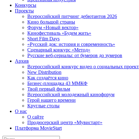
Конкурсы
Проекты
Всероссийский питчинг дебютантов 2026
Кино большой страны
Форум «Новый вектор»
Кинофестиваль «Будем жить»
Short Film Days
«Русский док: история и современность»
Сценарный конкурс «Метод»
Русские веб-сериалы: от бумеров до зумеров
Архив
Всероссийский конкурс видео о социальных проек
New Distribution
Как создаётся кино
Бизнес-площадка 43 ММКФ
Твой первый фильм
Всероссийский молодежный кинофорум
Герой нашего времени
Круглые столы
О нас
О сайте
Продюсерский центр «Мувистарт»
Платформа MovieStart