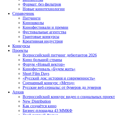
Формат: без фильтров
Новые кинотехнологии
Справочник
Питчинги
Киношколы
Кинофестивали и премии
Фестивальные агентства
Грантовые конкурсы
Креативная индустрия
Конкурсы
Проекты
Всероссийский питчинг дебютантов 2026
Кино большой страны
Форум «Новый вектор»
Кинофестиваль «Будем жить»
Short Film Days
«Русский док: история и современность»
Сценарный конкурс «Метод»
Русские веб-сериалы: от бумеров до зумеров
Архив
Всероссийский конкурс видео о социальных проек
New Distribution
Как создаётся кино
Бизнес-площадка 43 ММКФ