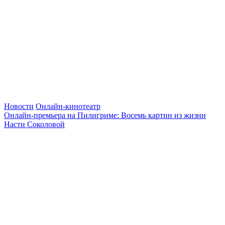
Новости
Онлайн-кинотеатр
Онлайн-премьера на Пилигриме: Восемь картин из жизни
Насти Соколовой