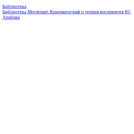
Библиотека
Библиотека Moviestart: Кинематограф и теория восприятия Ю.
Арабова