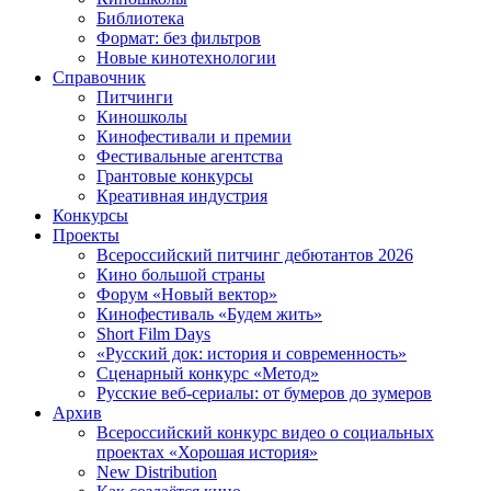
Библиотека
Формат: без фильтров
Новые кинотехнологии
Справочник
Питчинги
Киношколы
Кинофестивали и премии
Фестивальные агентства
Грантовые конкурсы
Креативная индустрия
Конкурсы
Проекты
Всероссийский питчинг дебютантов 2026
Кино большой страны
Форум «Новый вектор»
Кинофестиваль «Будем жить»
Short Film Days
«Русский док: история и современность»
Сценарный конкурс «Метод»
Русские веб-сериалы: от бумеров до зумеров
Архив
Всероссийский конкурс видео о социальных
проектах «Хорошая история»
New Distribution