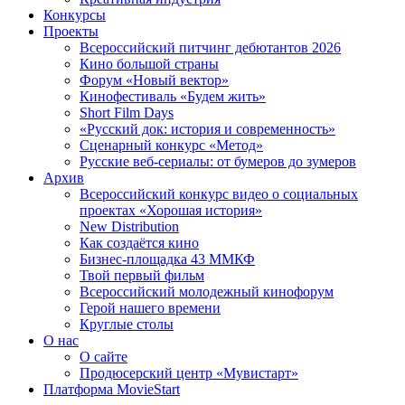
Конкурсы
Проекты
Всероссийский питчинг дебютантов 2026
Кино большой страны
Форум «Новый вектор»
Кинофестиваль «Будем жить»
Short Film Days
«Русский док: история и современность»
Сценарный конкурс «Метод»
Русские веб-сериалы: от бумеров до зумеров
Архив
Всероссийский конкурс видео о социальных
проектах «Хорошая история»
New Distribution
Как создаётся кино
Бизнес-площадка 43 ММКФ
Твой первый фильм
Всероссийский молодежный кинофорум
Герой нашего времени
Круглые столы
О нас
О сайте
Продюсерский центр «Мувистарт»
Платформа MovieStart