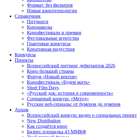
Формат: без фильтров
Новые кинотехнологии
Справочник
Питчинги
Киношколы
Кинофестивали и премии
Фестивальные агентства
Грантовые конкурсы
Креативная индустрия
Конкурсы
Проекты
Всероссийский питчинг дебютантов 2026
Кино большой страны
Форум «Новый вектор»
Кинофестиваль «Будем жить»
Short Film Days
«Русский док: история и современность»
Сценарный конкурс «Метод»
Русские веб-сериалы: от бумеров до зумеров
Архив
Всероссийский конкурс видео о социальных проек
New Distribution
Как создаётся кино
Бизнес-площадка 43 ММКФ