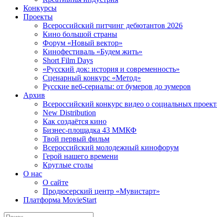
Конкурсы
Проекты
Всероссийский питчинг дебютантов 2026
Кино большой страны
Форум «Новый вектор»
Кинофестиваль «Будем жить»
Short Film Days
«Русский док: история и современность»
Сценарный конкурс «Метод»
Русские веб-сериалы: от бумеров до зумеров
Архив
Всероссийский конкурс видео о социальных проек
New Distribution
Как создаётся кино
Бизнес-площадка 43 ММКФ
Твой первый фильм
Всероссийский молодежный кинофорум
Герой нашего времени
Круглые столы
О нас
О сайте
Продюсерский центр «Мувистарт»
Платформа MovieStart