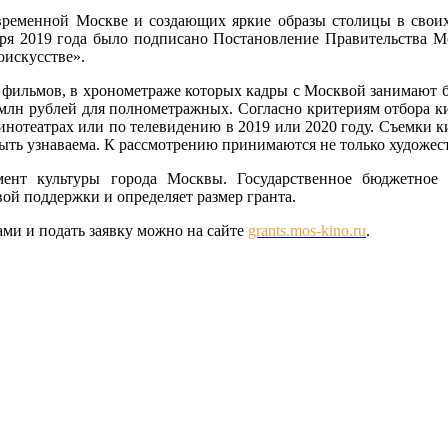
ременной Москве и создающих яркие образы столицы в своих
оября 2019 года было подписано Постановление Правительства
оискусстве».
 фильмов, в хронометраже которых кадры с Москвой занимают б
9 млн рублей для полнометражных. Согласно критериям отбора 
кинотеатрах или по телевидению в 2019 или 2020 году. Съемки
ыть узнаваема. К рассмотрению принимаются не только художес
мент культуры города Москвы. Государственное бюджетное
ой поддержки и определяет размер гранта.
ами и подать заявку можно на сайте
grants.mos-kino.ru
.