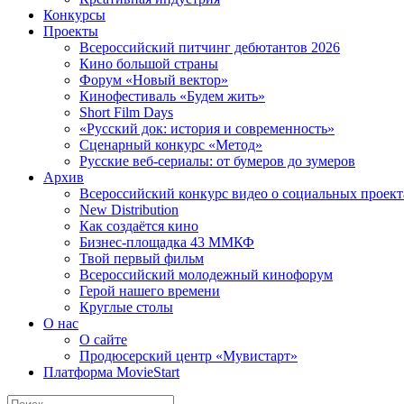
Конкурсы
Проекты
Всероссийский питчинг дебютантов 2026
Кино большой страны
Форум «Новый вектор»
Кинофестиваль «Будем жить»
Short Film Days
«Русский док: история и современность»
Сценарный конкурс «Метод»
Русские веб-сериалы: от бумеров до зумеров
Архив
Всероссийский конкурс видео о социальных проек
New Distribution
Как создаётся кино
Бизнес-площадка 43 ММКФ
Твой первый фильм
Всероссийский молодежный кинофорум
Герой нашего времени
Круглые столы
О нас
О сайте
Продюсерский центр «Мувистарт»
Платформа MovieStart