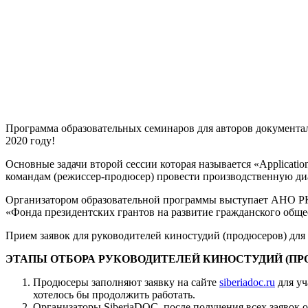
Программа образовательных семинаров для авторов документаль
2020 году!
Основные задачи второй сессии которая называется «Applicati
командам (режиссер-продюсер) провести производственную ди
Организатором образовательной программы выступает АНО РК 
«Фонда президентских грантов на развитие гражданского обще
Прием заявок для руководителей киностудий (продюсеров) для у
ЭТАПЫ ОТБОРА РУКОВОДИТЕЛЕЙ КИНОСТУДИЙ (ПРОД
Продюсеры заполняют заявку на сайте
siberiadoc.ru
для уч
хотелось бы продолжить работать.
Организаторы SiberiaDOC, после получения всех заявок 