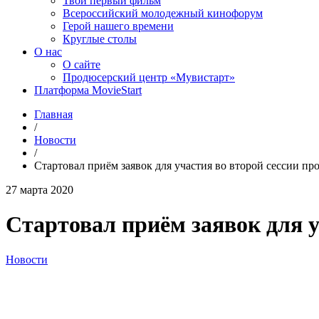
Твой первый фильм
Всероссийский молодежный кинофорум
Герой нашего времени
Круглые столы
О нас
О сайте
Продюсерский центр «Мувистарт»
Платформа MovieStart
Главная
/
Новости
/
Стартовал приём заявок для участия во второй сессии пр
27 марта 2020
Стартовал приём заявок для у
Новости