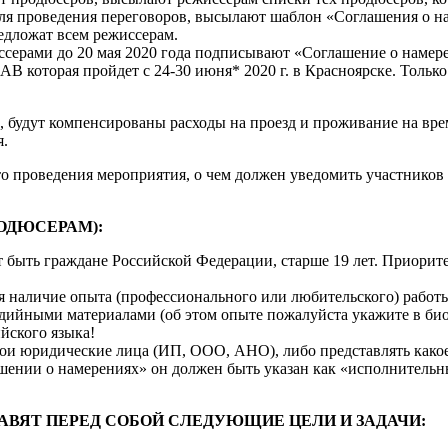
ля проведения переговоров, высылают шаблон «Соглашения о на
едложат всем режиссерам.
ссерами до 20 мая 2020 года подписывают «Соглашение о наме
 LAB которая пройдет с 24-30 июня* 2020 г. в Красноярске. Тол
 будут компенсированы расходы на проезд и проживание на врем
я.
о проведения мероприятия, о чем должен уведомить участников н
ОДЮСЕРАМ):
 быть граждане Российской Федерации, старше 19 лет. Приори
ся наличие опыта (профессионального или любительского) работы
дийными материалами (об этом опыте пожалуйста укажите в био
ийского языка!
ои юридические лица (ИП, ООО, АНО), либо представлять какое
ашении о намерениях» он должен быть указан как «исполнитель
АВЯТ ПЕРЕД СОБОЙ СЛЕДУЮЩИЕ ЦЕЛИ И ЗАДАЧИ: