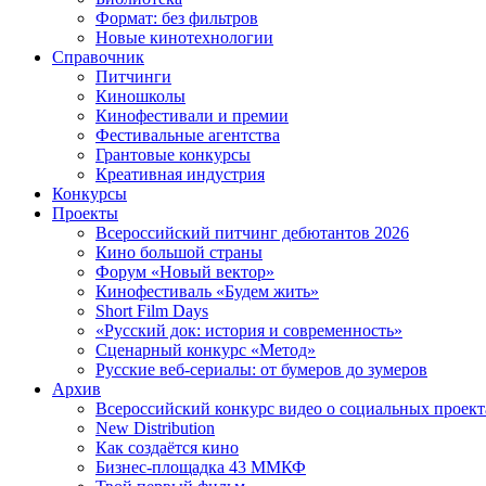
Формат: без фильтров
Новые кинотехнологии
Справочник
Питчинги
Киношколы
Кинофестивали и премии
Фестивальные агентства
Грантовые конкурсы
Креативная индустрия
Конкурсы
Проекты
Всероссийский питчинг дебютантов 2026
Кино большой страны
Форум «Новый вектор»
Кинофестиваль «Будем жить»
Short Film Days
«Русский док: история и современность»
Сценарный конкурс «Метод»
Русские веб-сериалы: от бумеров до зумеров
Архив
Всероссийский конкурс видео о социальных проек
New Distribution
Как создаётся кино
Бизнес-площадка 43 ММКФ