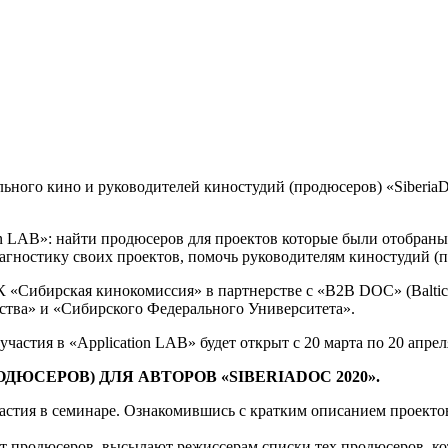
ного кино и руководителей киностудий (продюсеров) «SiberiaDO
on LAB»: найти продюсеров для проектов которые были отобраны
агностику своих проектов, помочь руководителям киностудий (
«Сибирская кинокомиссия» в партнерстве с «B2B DOC» (Baltic 
ства» и «Сибирского Федерального Университета».
частия в «Application LAB» будет открыт с 20 марта по 20 апрел
ЮСЕРОВ) ДЛЯ АВТОРОВ «SIBERIADOC 2020».
астия в семинаре. Ознакомившись с кратким описанием проекто
от продюсеров, высылают режиссерам списки тех продюсеров, ко