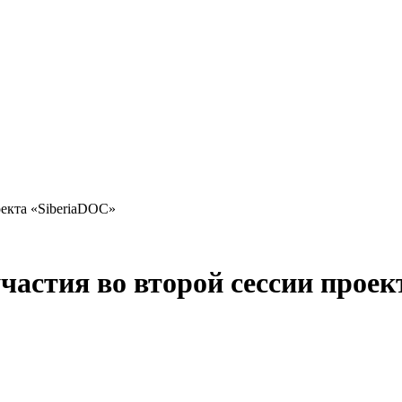
оекта «SiberiaDOC»
частия во второй сессии прое