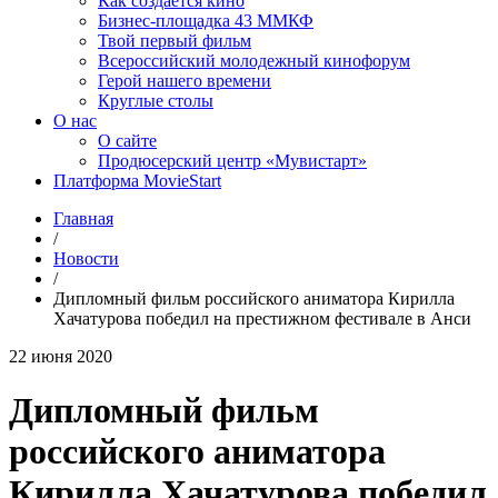
Как создаётся кино
Бизнес-площадка 43 ММКФ
Твой первый фильм
Всероссийский молодежный кинофорум
Герой нашего времени
Круглые столы
О нас
О сайте
Продюсерский центр «Мувистарт»
Платформа MovieStart
Главная
/
Новости
/
Дипломный фильм российского аниматора Кирилла
Хачатурова победил на престижном фестивале в Анси
22 июня 2020
Дипломный фильм
российского аниматора
Кирилла Хачатурова победил