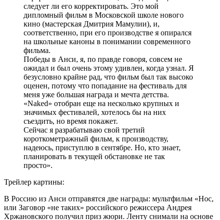
следует ли его корректировать. Это мой
дипломный фильм в Московской школе нового
кино (мастерская Дмитрия Мамулии), и,
соответственно, при его производстве я опирался
на школьные каноны в понимании современного
фильма.
Победы в Анси, я, по правде говоря, совсем не
ожидал и был очень этому удивлен, когда узнал. Я
безусловно крайне рад, что фильм был так высоко
оценен, потому что попадание на фестиваль для
меня уже большая награда и мечта детства.
«Naked» отобран еще на несколько крупных и
значимых фестивалей, хотелось бы на них
съездить, но время покажет.
Сейчас я разрабатываю свой третий
короткометражный фильм, к производству,
надеюсь, приступлю в сентябре. Но, кто знает,
планировать в текущей обстановке не так
просто».
Трейлер картины:
В Россию из Анси отправятся две награды: мультфильм «Нос,
или Заговор «не таких» российского режиссера Андрея
Хржановского получил приз жюри. Ленту снимали на основе