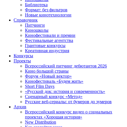
Библиотека
Формат: без фильтров
Новые кинотехнологии
Справочник
Питчинги
Киношколы
Кинофестивали и премии
Фестивальные агентства
Грантовые конкурсы
Креативная индустрия
Конкурсы
Проекты
Всероссийский питчинг дебютантов 2026
Кино большой страны
Форум «Новый вектор»
Кинофестиваль «Будем жить»
Short Film Days
«Русский док: история и современность»
Сценарный конкурс «Метод»
Русские веб-сериалы: от бумеров до зумеров
Архив
Всероссийский конкурс видео о социальных
проектах «Хорошая история»
New Distribution