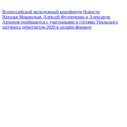
Всероссийский молодежный кинофорум
Новости
Наталья Мокрицкая, Алексей Федорченко и Александр
Архипов пообщаются с участниками и гостями Уральского
питчинга дебютантов-2020 в онлайн-формате