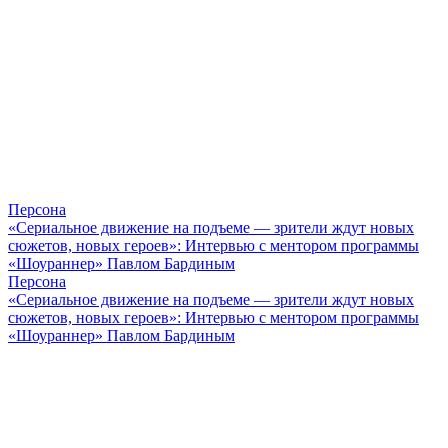
Персона
«Сериальное движение на подъеме — зрители ждут новых
сюжетов, новых героев»: Интервью с ментором программы
«Шоураннер» Павлом Бардиным
Персона
«Сериальное движение на подъеме — зрители ждут новых
сюжетов, новых героев»: Интервью с ментором программы
«Шоураннер» Павлом Бардиным