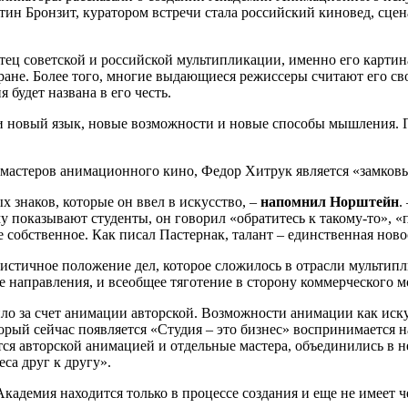
н Бронзит, куратором встречи стала российский киновед, сцен
ец советской и российской мультипликации, именно его картин
ане. Более того, многие выдающиеся режиссеры считают его свои
будет названа в его честь.
 новый язык, новые возможности и новые способы мышления. По
х мастеров анимационного кино, Федор Хитрук является «замков
 знаков, которые он ввел в искусство, –
напомнил Норштейн
.
му показывают студенты, он говорил «обратитесь к такому-то», «п
 собственное. Как писал Пастернак, талант – единственная новос
стичное положение дел, которое сложилось в отрасли мультип
 направления, и всеобщее тяготение в сторону коммерческого м
дило за счет анимации авторской. Возможности анимации как иску
торый сейчас появляется «Студия – это бизнес» воспринимается 
ся авторской анимацией и отдельные мастера, объединились в не
са друг к другу».
кадемия находится только в процессе создания и еще не имеет ч