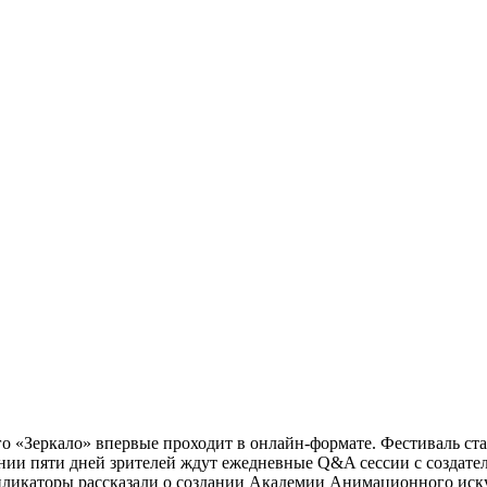
Зеркало» впервые проходит в онлайн-формате. Фестиваль старт
и пяти дней зрителей ждут ежедневные Q&A сессии с создателя
пликаторы рассказали о создании Академии Анимационного иск