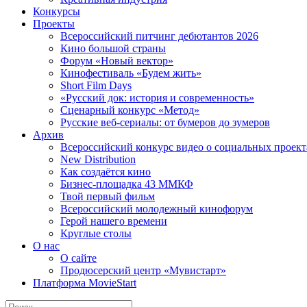
Конкурсы
Проекты
Всероссийский питчинг дебютантов 2026
Кино большой страны
Форум «Новый вектор»
Кинофестиваль «Будем жить»
Short Film Days
«Русский док: история и современность»
Сценарный конкурс «Метод»
Русские веб-сериалы: от бумеров до зумеров
Архив
Всероссийский конкурс видео о социальных проек
New Distribution
Как создаётся кино
Бизнес-площадка 43 ММКФ
Твой первый фильм
Всероссийский молодежный кинофорум
Герой нашего времени
Круглые столы
О нас
О сайте
Продюсерский центр «Мувистарт»
Платформа MovieStart