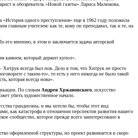
арист и обозреватель «Новой газеты» Лариса Малюкова.
а «История одного преступления» еще в 1962 году положила
м главным учителем: как те, кому он преподавал, так и те, на
 его мнению, в этом и заключается задача авторской
ым камнем, который держит купол».
 – Хитрук всегда был нов. Дело в том, что Хитрук не просто
оговорите с таким-то», то есть у него никогда не было такой
ть, которая всегда нова».
ликации. По словам
Андрея Хржановского
, искусство
ожет убить художественное начало.
сства грандиозны, и мы хотели бы, чтобы этот вид
нами, как катастрофа в отношении перспектив развития нашего
кое сообщество, которое прежде всего заинтересовано в
етко оформленной структуры, но проект развивается и скоро