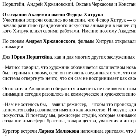
Норштейн, Андрей Хржановский, Оксана Черкасова и Константи
О создании Академии имени Федора Хитрука
Участники встречи сошлись во мнении, что Федор Хитрук — от
начало развитию грандиозного искусства анимации в нашей стр
кого Хитрук влиял своими работами. Именно поэтому Академия 
По словам
Андрея Хржановского
, фильмы Хитрука открывали
анимации.
Для
Юрия Норштейна
, как и для многих других заслуженны
«Матисс говорил, что художник обозначается количеством новых
был терпим к новому, если он не очень соединялся с тем, что е
системы отвергнуть нечто, что он сам не воспринимает как свое
Основатели Академии собираются изменить не слишком оптими
анимации сегодня разошлось на коммерческое и художественное
«Нам не хотелось бы, – заявил режиссер, – чтобы это происхо
кинематографа развивался именно как искусство. И лозунг, ко
искусства. И поэтому мы, режиссеры студий, которые занимают
создании атмосферы братства, товарищества, уважения и интере
Куратор встречи
Лариса Малюкова
напомнила зрителям, что А