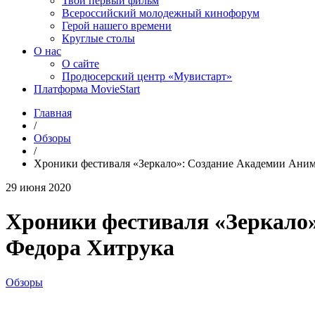
Твой первый фильм
Всероссийский молодежный кинофорум
Герой нашего времени
Круглые столы
О нас
О сайте
Продюсерский центр «Мувистарт»
Платформа MovieStart
Главная
/
Обзоры
/
Хроники фестиваля «Зеркало»: Создание Академии Ани
29 июня 2020
Хроники фестиваля «Зеркало»
Федора Хитрука
Обзоры