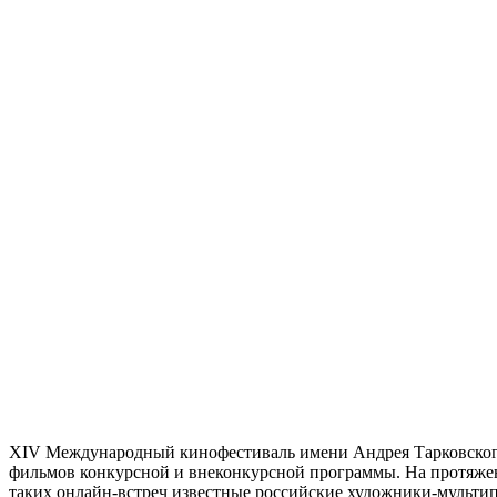
XIV Международный кинофестиваль имени Андрея Тарковского «
фильмов конкурсной и внеконкурсной программы. На протяжени
таких онлайн-встреч известные российские художники-мульти