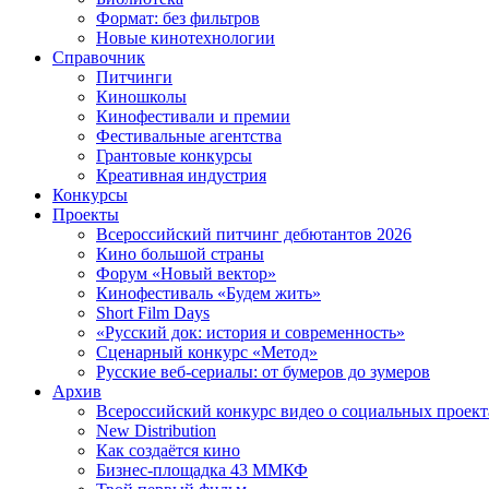
Формат: без фильтров
Новые кинотехнологии
Справочник
Питчинги
Киношколы
Кинофестивали и премии
Фестивальные агентства
Грантовые конкурсы
Креативная индустрия
Конкурсы
Проекты
Всероссийский питчинг дебютантов 2026
Кино большой страны
Форум «Новый вектор»
Кинофестиваль «Будем жить»
Short Film Days
«Русский док: история и современность»
Сценарный конкурс «Метод»
Русские веб-сериалы: от бумеров до зумеров
Архив
Всероссийский конкурс видео о социальных проек
New Distribution
Как создаётся кино
Бизнес-площадка 43 ММКФ