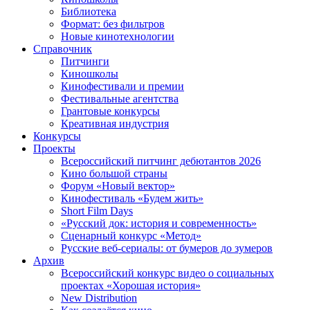
Библиотека
Формат: без фильтров
Новые кинотехнологии
Справочник
Питчинги
Киношколы
Кинофестивали и премии
Фестивальные агентства
Грантовые конкурсы
Креативная индустрия
Конкурсы
Проекты
Всероссийский питчинг дебютантов 2026
Кино большой страны
Форум «Новый вектор»
Кинофестиваль «Будем жить»
Short Film Days
«Русский док: история и современность»
Сценарный конкурс «Метод»
Русские веб-сериалы: от бумеров до зумеров
Архив
Всероссийский конкурс видео о социальных
проектах «Хорошая история»
New Distribution