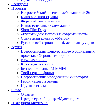
Конкурсы
Проекты
Всероссийский питчинг дебютантов 2026
Кино большой страны
Форум «Новый вектор»
Кинофестиваль «Будем жить»
Short Film Days
«Русский док: история и современность»
Сценарный конкурс «Метод»
Русские веб-сериалы: от бумеров до зумеров
Архив
Всероссийский конкурс видео о социальных
проектах «Хорошая история»
New Distribution
Как создаётся кино
Бизнес-площадка 43 ММКФ
Твой первый фильм
Всероссийский молодежный кинофорум
Герой нашего времени
Круглые столы
О нас
О сайте
Продюсерский центр «Мувистарт»
Платформа MovieStart