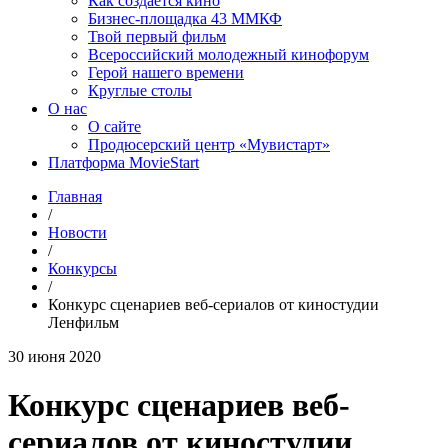
Как создаётся кино
Бизнес-площадка 43 ММКФ
Твой первый фильм
Всероссийский молодежный кинофорум
Герой нашего времени
Круглые столы
О нас
О сайте
Продюсерский центр «Мувистарт»
Платформа MovieStart
Главная
/
Новости
/
Конкурсы
/
Конкурс сценариев веб-сериалов от киностудии
Ленфильм
30 июня 2020
Конкурс сценариев веб-
сериалов от киностудии