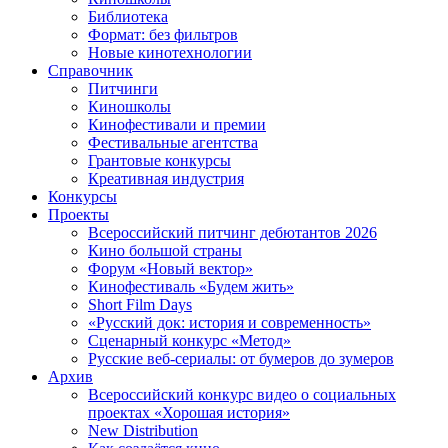
Библиотека
Формат: без фильтров
Новые кинотехнологии
Справочник
Питчинги
Киношколы
Кинофестивали и премии
Фестивальные агентства
Грантовые конкурсы
Креативная индустрия
Конкурсы
Проекты
Всероссийский питчинг дебютантов 2026
Кино большой страны
Форум «Новый вектор»
Кинофестиваль «Будем жить»
Short Film Days
«Русский док: история и современность»
Сценарный конкурс «Метод»
Русские веб-сериалы: от бумеров до зумеров
Архив
Всероссийский конкурс видео о социальных
проектах «Хорошая история»
New Distribution