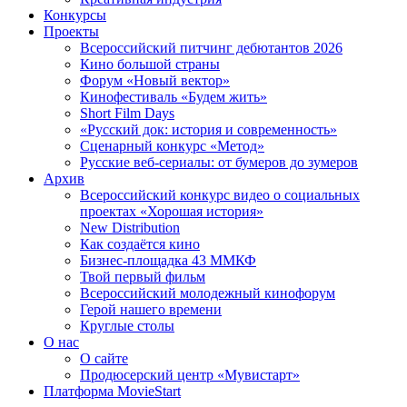
Конкурсы
Проекты
Всероссийский питчинг дебютантов 2026
Кино большой страны
Форум «Новый вектор»
Кинофестиваль «Будем жить»
Short Film Days
«Русский док: история и современность»
Сценарный конкурс «Метод»
Русские веб-сериалы: от бумеров до зумеров
Архив
Всероссийский конкурс видео о социальных
проектах «Хорошая история»
New Distribution
Как создаётся кино
Бизнес-площадка 43 ММКФ
Твой первый фильм
Всероссийский молодежный кинофорум
Герой нашего времени
Круглые столы
О нас
О сайте
Продюсерский центр «Мувистарт»
Платформа MovieStart