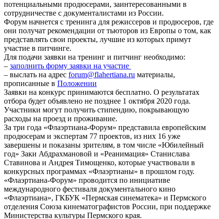
потенциальными продюсерами, заинтересованными в
сотрудничестве с документалистами из России.
Форум начнется с тренинга для режиссеров и продюсеров, где
они получат рекомендации от тьюторов из Европы о том, как
представлять свои проекты, лучшие из которых примут
участие в питчинге.
Для подачи заявки на тренинг и питчинг необходимо:
–
заполнить форму заявки на участие
– выслать на адрес
forum@flahertiana.ru
материалы,
прописанные в
Положении
Заявки на конкурс принимаются бесплатно. О результатах
отбора будет объявлено не позднее 1 октября 2020 года.
Участники могут получить стипендию, покрывающую
расходы на проезд и проживание.
За три года «Флаэртиана-Форум» представила европейским
продюсерам и экспертам 77 проектов, из них 16 уже
завершены и показаны зрителям, в том числе «Юбилейный
год» Заки Абдрахмановой и «Реанимация» Станислава
Ставинова и Андрея Тимощенко, которые участвовали в
конкурсных программах «Флаэртианы» в прошлом году.
«Флаэртиана-Форум» проводится по инициативе
международного фестиваля документального кино
«Флаэртиана», ГКБУК «Пермская синематека» и Пермского
отделения Союза кинематографистов России, при поддержке
Министерства культуры Пермского края.