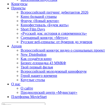
Конкурсы
Проекты
Всероссийский питчинг дебютантов 2026
Кино большой страны
Форум «Новый вектор»
Кинофестиваль «Будем жить»
Short Film Days
«Русский док: история и современность»
Сценарный конкурс «Метод»
Русские веб-сериалы: от бумеров до зумеров
Архив
Всероссийский конкурс видео о социальных проек
New Distribution
Как создаётся кино
Бизнес-площадка 43 ММКФ
Твой первый фильм
Всероссийский молодежный кинофорум
Герой нашего времени
Круглые столы
О нас
О сайте
Продюсерский центр «Мувистарт»
Платформа MovieStart