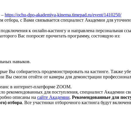
е –
https://ochu-dpo-akademiya-kinema.timepad.ru/event/1410250/
ям отбора, с Вами связывается специалист Академии для уточне
я подключения к онлайн-кастингу и направлена персональная сс
 которого Вас попросят прочитать программу, состоящую из:
льных навыков.
е Вы собираетесь продемонстрировать на кастинге. Также убед
сии Вы смогли отойти от камеры для демонстрации профессиона
сеанс в интернет-платформе ZOOM.
ло рекомендованных для поступления, специалист Академии свяж
дробно описаны на
сайте Академии
.
Рекомендованные для пост
го) отбора
. Все участники отборочного кастинга будут включен