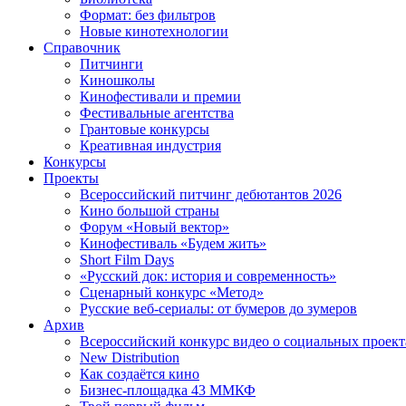
Формат: без фильтров
Новые кинотехнологии
Справочник
Питчинги
Киношколы
Кинофестивали и премии
Фестивальные агентства
Грантовые конкурсы
Креативная индустрия
Конкурсы
Проекты
Всероссийский питчинг дебютантов 2026
Кино большой страны
Форум «Новый вектор»
Кинофестиваль «Будем жить»
Short Film Days
«Русский док: история и современность»
Сценарный конкурс «Метод»
Русские веб-сериалы: от бумеров до зумеров
Архив
Всероссийский конкурс видео о социальных проек
New Distribution
Как создаётся кино
Бизнес-площадка 43 ММКФ