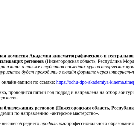
риемная комиссия Академии кинематографического и театральн
излежащих регионов
(Нижегородская область, Республика Мордо
а и кино, а также студентов последних курсов творческих вуз
итуриентов будет проходить в онлайн формате через интернет
й онлайн-записи по ссылке:
https://ochu-dpo-akademiya-kinema.time
о, проводится пятый год подряд и направлена на отбор абитури
ерство»
.
 близлежащих регионов (Нижегородская область, Республика
адемии по направлению «актерское мастерство».
 высшего/среднего
профильного
профессионального образования 