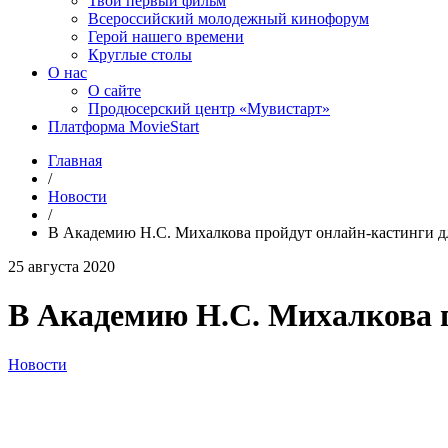
Твой первый фильм
Всероссийский молодежный кинофорум
Герой нашего времени
Круглые столы
О нас
О сайте
Продюсерский центр «Мувистарт»
Платформа MovieStart
Главная
/
Новости
/
В Академию Н.С. Михалкова пройдут онлайн-кастинги д
25 августа 2020
В Академию Н.С. Михалкова п
Новости