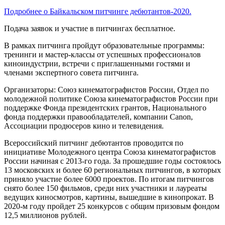
Подробнее о Байкальском питчинге дебютантов-2020.
Подача заявок и участие в
питчинг
ах
бесплатное.
В рамках
питчинга
пройд
у
т образовательные программы
:
тренинги и мастер-классы от успешных профессионалов
киноиндустрии, встречи с приглашенными гостями и
членами экспертного совета
питчинга
.
Организаторы: Союз кинематографистов России, Отдел по
молодежной политике Союза кинемато
графистов России
при
поддержке Фонда президентских грантов, Национального
фонда поддержки правообладателей, компании
Canon
,
Ассоциации продюсеров кино и телевидения.
Всероссийский
питчинг
дебютантов проводится по
инициативе Молодежного центра Союза кинематографистов
России начиная с 2013-го года. За прошедшие годы состоялось
13 московских и более 60 региональных
питчингов
, в которых
приняло участие более 6000 проектов. По итогам
питчингов
снято более 150 фильмов, среди них участники и лауреаты
ведущих киносмотров, картины, вышедшие в кинопрокат. В
2020-м году пройдет 25 конкурсов с общим призовым фондом
12,5 миллионов рублей.