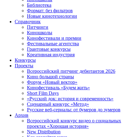
Библиотека
Формат: без фильтров
Новые кинотехнологии
Справочник
Питчинги
Киношколы
Кинофестивали и премии
Фестивальные агентства
Грантовые конкурсы
Креативная индустрия
Конкурсы
Проекты
Всероссийский питчинг дебютантов 2026
Кино большой страны
Форум «Новый вектор»
Кинофестиваль «Будем жить»
Short Film Days
«Русский док: история и современность»
Сценарный конкурс «Метод»
Русские веб-сериалы: от бумеров до зумеров
Архив
Всероссийский конкурс видео о социальных
проектах «Хорошая история»
New Distribution