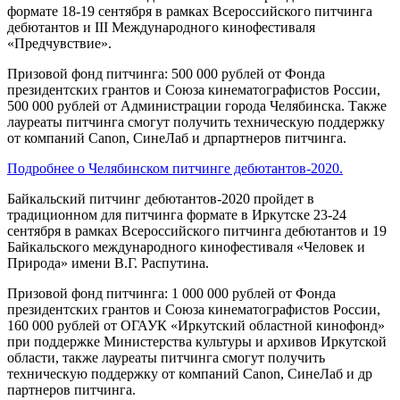
формате
18-19 сентября
в рамках Все
российского
питчинга
дебютантов и III Международно
го кинофестиваля
«Предчувствие».
Призовой фонд
питчинга
: 500 000 рублей от Фонда
президентских грантов и Союза кинематографистов России,
500 000 рублей от Администрации города Челябинска. Также
лауреаты
питчинга
смогут получить техническую поддержку
от компаний
Canon
,
СинеЛаб
и
др
партнеров
питчинга
.
Подробнее о Челябинском питчинге дебютантов
-2020.
Байкальский
питчинг
дебютантов-2020
пройдет
в
традиционном для
питчинга
формате в Иркутске
2
3
-2
4
сентября в рамках Все
российского питчинга дебютантов
и 19
Байкальского международного кинофестиваля
«Человек и
Природа» имени В.Г. Распутина.
Призовой фонд
питчинга
: 1 000 000 рублей от Фонда
президентских грантов и Союза кинематографистов России,
160 000 рублей от ОГАУК «Иркутский областной кинофонд»
при поддержке Министерства культуры и архивов
Иркутской
области, также лауреаты
питчинга смогут
получить
техническую поддержку от компаний
Canon
,
СинеЛаб
и
др
партнеров
питчинга
.