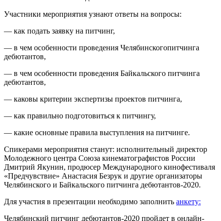
Участники мероприятия узнают ответы на вопросы:
— как подать заявку на
питчинг
,
— в чем особенности проведения
Челябинского
питчинга
дебютантов,
— в чем особенности проведения Байкальского
питчинга
дебютантов,
—
каковы
критер
ии экспертизы проектов
питчинга
,
— как пра
вильно подготовиться к
питчингу
,
—
какие
основные
правила выступления на
питчинге
.
Спикерами мероприятия станут: исполнительный директор
Молодежного центра Союза кинематографистов России
Дмитрий Якунин
,
продюсер
Международно
го кинофестиваля
«Предчувствие» Анастасия
Безрук
и другие организаторы
Челябинского и Байкальского
питчинга дебютантов-2020.
Для участия в презентации необходимо заполнить
анкету:
Челябинский
питчинг
дебютантов-2020
пройдет в
онлайн-