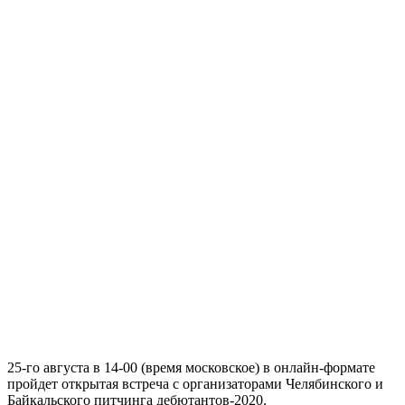
2
5
-го
августа в 1
4
-00
(время московское)
в онлайн-формате
пройдет от
крытая встреча с организаторами Челябинского и
Байкальского питчинга
дебютантов-2020.