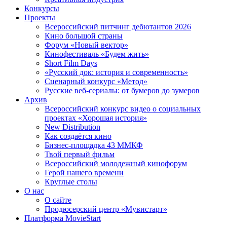
Конкурсы
Проекты
Всероссийский питчинг дебютантов 2026
Кино большой страны
Форум «Новый вектор»
Кинофестиваль «Будем жить»
Short Film Days
«Русский док: история и современность»
Сценарный конкурс «Метод»
Русские веб-сериалы: от бумеров до зумеров
Архив
Всероссийский конкурс видео о социальных
проектах «Хорошая история»
New Distribution
Как создаётся кино
Бизнес-площадка 43 ММКФ
Твой первый фильм
Всероссийский молодежный кинофорум
Герой нашего времени
Круглые столы
О нас
О сайте
Продюсерский центр «Мувистарт»
Платформа MovieStart