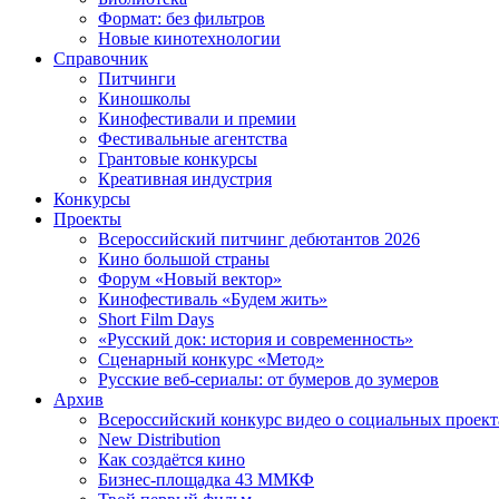
Формат: без фильтров
Новые кинотехнологии
Справочник
Питчинги
Киношколы
Кинофестивали и премии
Фестивальные агентства
Грантовые конкурсы
Креативная индустрия
Конкурсы
Проекты
Всероссийский питчинг дебютантов 2026
Кино большой страны
Форум «Новый вектор»
Кинофестиваль «Будем жить»
Short Film Days
«Русский док: история и современность»
Сценарный конкурс «Метод»
Русские веб-сериалы: от бумеров до зумеров
Архив
Всероссийский конкурс видео о социальных проек
New Distribution
Как создаётся кино
Бизнес-площадка 43 ММКФ