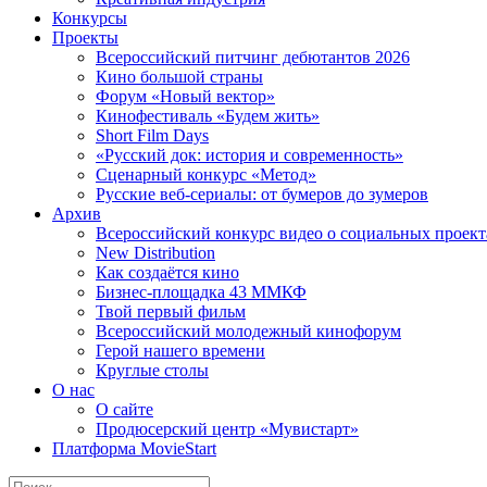
Конкурсы
Проекты
Всероссийский питчинг дебютантов 2026
Кино большой страны
Форум «Новый вектор»
Кинофестиваль «Будем жить»
Short Film Days
«Русский док: история и современность»
Сценарный конкурс «Метод»
Русские веб-сериалы: от бумеров до зумеров
Архив
Всероссийский конкурс видео о социальных проек
New Distribution
Как создаётся кино
Бизнес-площадка 43 ММКФ
Твой первый фильм
Всероссийский молодежный кинофорум
Герой нашего времени
Круглые столы
О нас
О сайте
Продюсерский центр «Мувистарт»
Платформа MovieStart