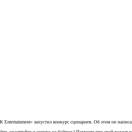
Entertainment» запустил конкурс сценариев. Об этом он написал
айте, участвуйте и ничего не бойтесь! Помните про свой талант 