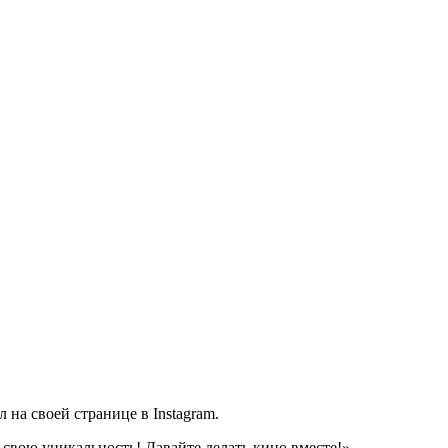
 на своей странице в Instagram.
и свою уникальность! Давайте делать кино вместе!» —