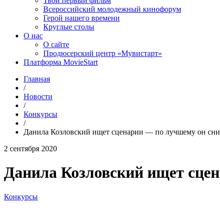
Твой первый фильм
Всероссийский молодежный кинофорум
Герой нашего времени
Круглые столы
О нас
О сайте
Продюсерский центр «Мувистарт»
Платформа MovieStart
Главная
/
Новости
/
Конкурсы
/
Данила Козловский ищет сценарии — по лучшему он сн
2 сентября 2020
Данила Козловский ищет сце
Конкурсы