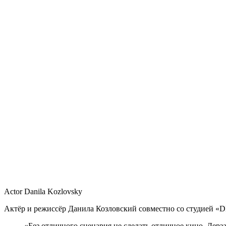
Actor Danila Kozlovsky
Актёр и режиссёр Данила Козловский совместно со студией «DK 
«Без отличного сценария не сделать отличное кино. Дерз