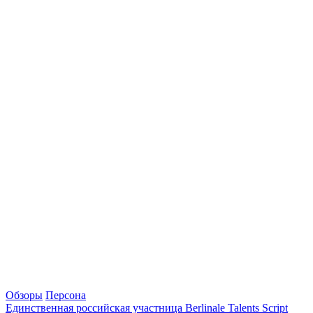
Обзоры
Персона
Единственная российская участница Berlinale Talents Script