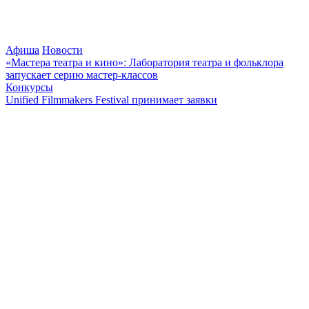
Афиша
Новости
«Мастера театра и кино»: Лаборатория театра и фольклора
запускает серию мастер-классов
Конкурсы
Unified Filmmakers Festival принимает заявки