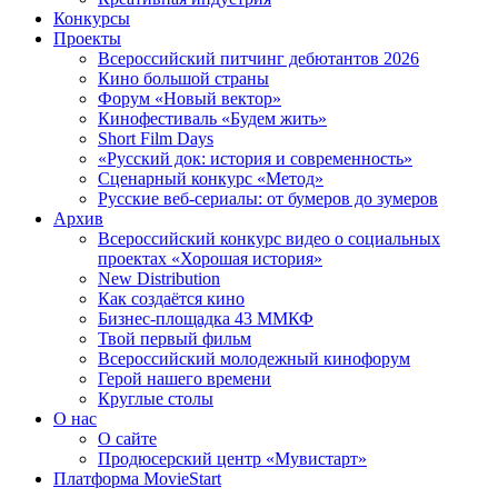
Конкурсы
Проекты
Всероссийский питчинг дебютантов 2026
Кино большой страны
Форум «Новый вектор»
Кинофестиваль «Будем жить»
Short Film Days
«Русский док: история и современность»
Сценарный конкурс «Метод»
Русские веб-сериалы: от бумеров до зумеров
Архив
Всероссийский конкурс видео о социальных
проектах «Хорошая история»
New Distribution
Как создаётся кино
Бизнес-площадка 43 ММКФ
Твой первый фильм
Всероссийский молодежный кинофорум
Герой нашего времени
Круглые столы
О нас
О сайте
Продюсерский центр «Мувистарт»
Платформа MovieStart