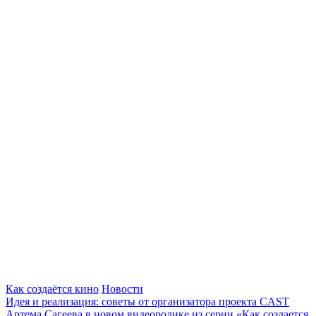
Как создаётся кино
Новости
Идея и реализация: советы от организатора проекта CAST
Артема Сагеева в новом видеоролике из серии «Как создается