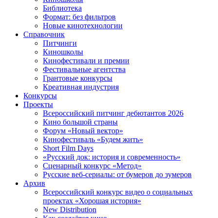
Библиотека
Формат: без фильтров
Новые кинотехнологии
Справочник
Питчинги
Киношколы
Кинофестивали и премии
Фестивальные агентства
Грантовые конкурсы
Креативная индустрия
Конкурсы
Проекты
Всероссийский питчинг дебютантов 2026
Кино большой страны
Форум «Новый вектор»
Кинофестиваль «Будем жить»
Short Film Days
«Русский док: история и современность»
Сценарный конкурс «Метод»
Русские веб-сериалы: от бумеров до зумеров
Архив
Всероссийский конкурс видео о социальных
проектах «Хорошая история»
New Distribution