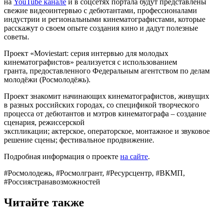
на
YouTube канале
и в соцсетях портала будут представлены
свежие видеоинтервью с дебютантами, профессионалами
индустрии и региональными кинематографистами, которые
расскажут о своем опыте создания кино и дадут полезные
советы.
Проект «Moviestart: серия интервью для молодых
кинематографистов» реализуется с использованием
гранта, предоставленного Федеральным агентством по делам
молодёжи (Росмолодёжь).
Проект знакомит начинающих кинематографистов, живущих
в разных российских городах, со спецификой творческого
процесса от дебютантов и мэтров кинематографа – создание
сценария, режиссерской
экспликации; актерское, операторское, монтажное и звуковое
решение сцены; фестивальное продвижение.
Подробная информация о проекте
на сайте
.
#Росмолодежь, #Росмолгрант, #Ресурсцентр, #ВКМП,
#Россиястранавозможностей
Читайте также