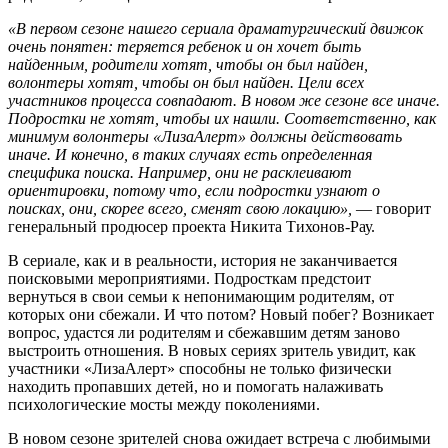
«В первом сезоне нашего сериала драматургический движок
очень понятен: теряется ребенок и он хочет быть
найденным, родители хотят, чтобы он был найден,
волонтеры хотят, чтобы он был найден. Цели всех
участников процесса совпадают. В новом же сезоне все иначе.
Подростки не хотят, чтобы их нашли. Соответственно, как
минимум волонтеры «ЛизаАлерт» должны действовать
иначе. И конечно, в таких случаях есть определенная
специфика поиска. Например, они не расклеивают
ориентировки, потому что, если подростки узнают о
поисках, они, скорее всего, сменят свою локацию»,
— говорит
генеральный продюсер проекта Никита Тихонов-Рау.
В сериале, как и в реальности, история не заканчивается
поисковыми мероприятиями. Подросткам предстоит
вернуться в свои семьи к непонимающим родителям, от
которых они сбежали. И что потом? Новый побег? Возникает
вопрос, удастся ли родителям и сбежавшим детям заново
выстроить отношения. В новых сериях зритель увидит, как
участники «ЛизаАлерт» способны не только физически
находить пропавших детей, но и помогать налаживать
психологические мосты между поколениями.
В новом сезоне зрителей снова ожидает встреча с любимыми