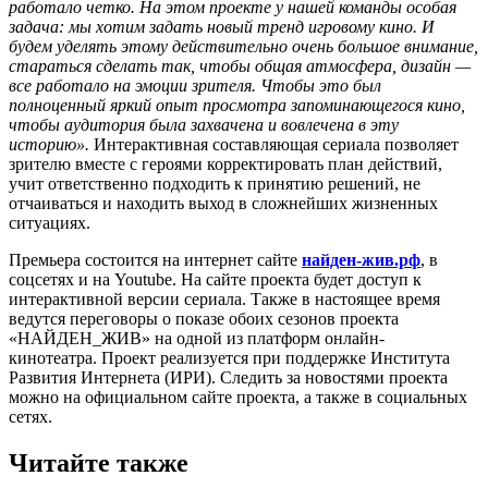
работало четко. На этом проекте у нашей команды особая
задача: мы хотим задать новый тренд игровому кино. И
будем уделять этому действительно очень большое внимание,
стараться сделать так, чтобы общая атмосфера, дизайн —
все работало на эмоции зрителя. Чтобы это был
полноценный яркий опыт просмотра запоминающегося кино,
чтобы аудитория была захвачена и вовлечена в эту
историю».
Интерактивная составляющая сериала позволяет
зрителю вместе с героями корректировать план действий,
учит ответственно подходить к принятию решений, не
отчаиваться и находить выход в сложнейших жизненных
ситуациях.
Премьера состоится на интернет сайте
найден-жив.рф
, в
соцсетях и на Youtube. На сайте проекта будет доступ к
интерактивной версии сериала. Также в настоящее время
ведутся переговоры о показе обоих сезонов проекта
«НАЙДЕН_ЖИВ» на одной из платформ онлайн-
кинотеатра. Проект реализуется при поддержке Института
Развития Интернета (ИРИ). Следить за новостями проекта
можно на официальном сайте проекта, а также в социальных
сетях.
Читайте также