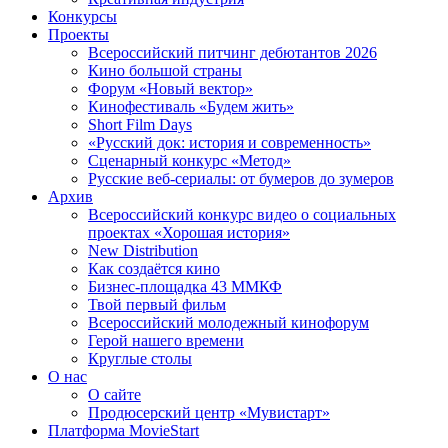
Конкурсы
Проекты
Всероссийский питчинг дебютантов 2026
Кино большой страны
Форум «Новый вектор»
Кинофестиваль «Будем жить»
Short Film Days
«Русский док: история и современность»
Сценарный конкурс «Метод»
Русские веб-сериалы: от бумеров до зумеров
Архив
Всероссийский конкурс видео о социальных
проектах «Хорошая история»
New Distribution
Как создаётся кино
Бизнес-площадка 43 ММКФ
Твой первый фильм
Всероссийский молодежный кинофорум
Герой нашего времени
Круглые столы
О нас
О сайте
Продюсерский центр «Мувистарт»
Платформа MovieStart