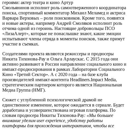
героями: актер театра и кино Артур
Смольянинов исполнит роль самоотверженного координатора
поиска, спортивный комментатор Михаил Меламед и актриса
Варвара Верховых – роли поисковиков. Кроме того, появятся
и новые актеры, например Андрей Смоляков исполнит роль
отчима одной из героинь. Настоящие добровольцы ПСО
«ЛизаАлерт», которые не понаслышке знают, какие эмоции
испытывают члены отряда в моменты поисков, также примут
участие в съемках.
Создателями проекта являются режиссеры и продюсеры
Никита Тихонова-Рау и Ольга Арлаускас. С 2015 года они
активно развивают в России направление социального кино и
импакт-продюсирования в рамках Лаборатории Социального
Кино «Третий Сектор». А с 2020 года – на базе клуба
производителей импакт-контента Headliners.Impact Media,
стратегическим партнером которого является Национальная
Медиа Группа (НМГ).
Сюжет с углубленной психологической драмой не
единственное изменение, которое ожидается в сериале. Будет
доработана и усовершенствована игровая платформа. По
словам продюсера Никиты Тихонова-Рау
: «Мы большее
внимание уделим user experience, удобству работы
платформы для прохождения интерактивов, чтобы все