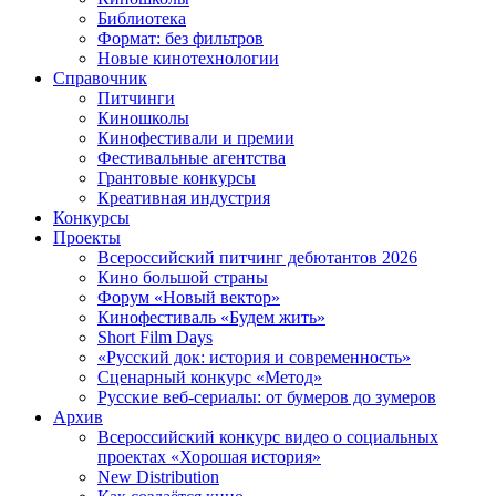
Библиотека
Формат: без фильтров
Новые кинотехнологии
Справочник
Питчинги
Киношколы
Кинофестивали и премии
Фестивальные агентства
Грантовые конкурсы
Креативная индустрия
Конкурсы
Проекты
Всероссийский питчинг дебютантов 2026
Кино большой страны
Форум «Новый вектор»
Кинофестиваль «Будем жить»
Short Film Days
«Русский док: история и современность»
Сценарный конкурс «Метод»
Русские веб-сериалы: от бумеров до зумеров
Архив
Всероссийский конкурс видео о социальных
проектах «Хорошая история»
New Distribution