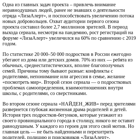
Одна из главных задач
проекта – привлечь внимание
неравнодушных людей, ранее не знавших о деятельности
отряда «ЛизаАлерт»,
и поспособствовать увеличению потока
новых добровольцев. Охват аудитории первого сезона
проекта составил более 2,7 миллионов зрителей. В период
выхода сериала, несмотря на пандемию, рост регистраций на
форуме «ЛизаАлерт» увеличился на 60% по сравнению с 2019
годом.
По статистике 20 000–50 000 подростков в России ежегодно
убегают из дома или детских домов. 70% из них — ребята из
обычных, среднестатистических, вполне благополучных
семей. Причины тому бывают разные: конфликты с
родителями, непонимание или агрессия в семье, желание
«посмотреть мир». Второй сезон сериала — о подростковых
проблемах самоопределения, взаимоотношениях внутри
школы, с родителями, со сверстниками.
Во втором сезоне сериала «НАЙДЕН_ЖИВ» перед зрителями
развернется глубокая жизненная драма родителей и детей.
История трех подростков-бегунков, которые уезжают из
своего провинциального города в столицу, никого не оставит
равнодушным. У каждого из героев для этого свой мотив. Но
главная цель — не быть найденными и перехитрить
родителей, полицию и поисковиков «ЛизаАлерт».