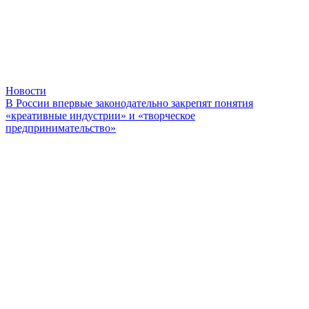
Новости
В России впервые законодательно закрепят понятия
«креативные индустрии» и «творческое
предпринимательство»