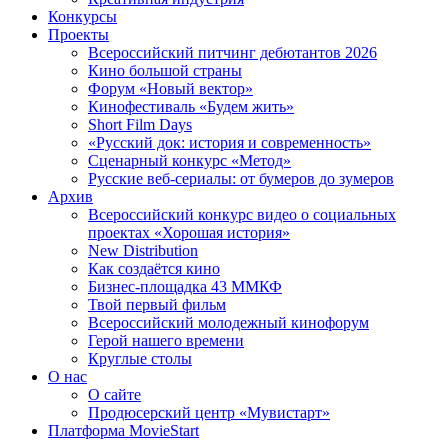
Конкурсы
Проекты
Всероссийский питчинг дебютантов 2026
Кино большой страны
Форум «Новый вектор»
Кинофестиваль «Будем жить»
Short Film Days
«Русский док: история и современность»
Сценарный конкурс «Метод»
Русские веб-сериалы: от бумеров до зумеров
Архив
Всероссийский конкурс видео о социальных
проектах «Хорошая история»
New Distribution
Как создаётся кино
Бизнес-площадка 43 ММКФ
Твой первый фильм
Всероссийский молодежный кинофорум
Герой нашего времени
Круглые столы
О нас
О сайте
Продюсерский центр «Мувистарт»
Платформа MovieStart