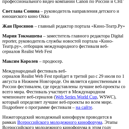
профессионального видео компании Canon по России и СНГ
Светлана Сонина
– руководитель направления детского и
юношеского кино Okko
Жан Просянов
– главный редактор портала «Кино-Театр.Ру»
Мария Токмашева
– заместитель главного редактора Digital
reporter, руководитель службы новостей портала «Кино-
Театр.ру», отборщик международного фестиваля веб-
сериалов Realist Web Fest
Максим Королев
– продюсер.
Международный фестиваль веб-
сериалов Realist Web Fest пройдет в третий раз с 29 июля по 1
августа в Нижнем Новгороде. Он является единственным в
России фестивалем, где представлены лучшие веб-проекты со
всего мира. Фестиваль участвует в Международном
чемпионате веб-сериалов (
Web Series World Cup
, WSWC),
который определяет лучшие веб-проекты во всем мире.
Подробнее о программе фестиваля –
на сайте
.
Нижегородский молодежный кинофорум проводится в
рамках
Всероссийского молодежного кинофорума
. Этапы
Всероссийского молодежного кинофорума в этом году