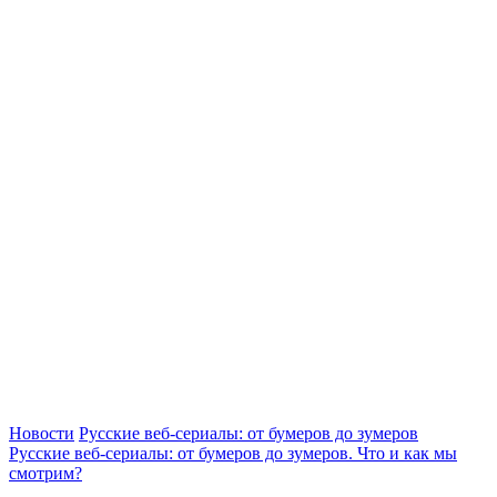
Новости
Русские веб-сериалы: от бумеров до зумеров
Русские веб-сериалы: от бумеров до зумеров. Что и как мы
смотрим?