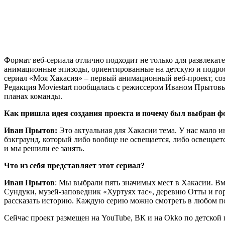
Формат веб-сериала отлично подходит не только для развлека
анимационные эпизоды, ориентированные на детскую и подрост
сериал «Моя Хакасия» – первый анимационный веб-проект, со
Редакция Moviestart пообщалась с режиссером Иваном Прытовы
планах команды.
Как пришла идея создания проекта и почему был выбран ф
Иван Прытов:
Это актуальная для Хакасии тема. У нас мало 
бэкграунд, который либо вообще не освещается, либо освещает
и мы решили ее занять.
Что из себя представляет этот сериал?
Иван Прытов
: Мы выбрали пять значимых мест в Хакасии. Вм
Сундуки, музей-заповедник «Хуртуях тас», деревню Отты и гор
рассказать историю. Каждую серию можно смотреть в любом п
Сейчас проект размещен на YouTube, ВК и на Okko по детской