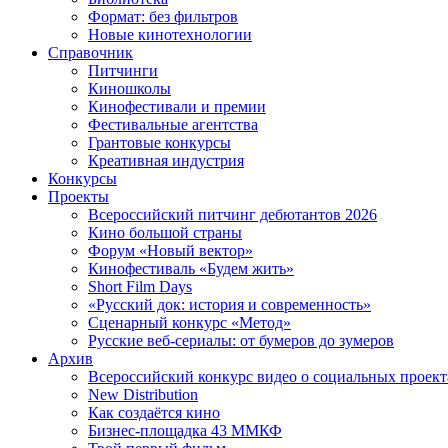
Формат: без фильтров
Новые кинотехнологии
Справочник
Питчинги
Киношколы
Кинофестивали и премии
Фестивальные агентства
Грантовые конкурсы
Креативная индустрия
Конкурсы
Проекты
Всероссийский питчинг дебютантов 2026
Кино большой страны
Форум «Новый вектор»
Кинофестиваль «Будем жить»
Short Film Days
«Русский док: история и современность»
Сценарный конкурс «Метод»
Русские веб-сериалы: от бумеров до зумеров
Архив
Всероссийский конкурс видео о социальных проек
New Distribution
Как создаётся кино
Бизнес-площадка 43 ММКФ