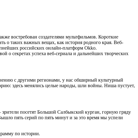
также востребован создателями мультфильмов. Короткие
ь о таких важных вещах, как история родного края. Веб-
упнейших российских онлайн-платформ Okko.
ой о секретах успеха веб-сериала и дальнейших творческих
авнению с другими регионами, у нас обширный культурный
торию: здесь менялись целые народы, шли войны. Ниша пустует,
– зрители посетят Большой Салбыкский курган, горную гряду
ышло пять серий по пять минут и за это время мы успели
грамму по истории.