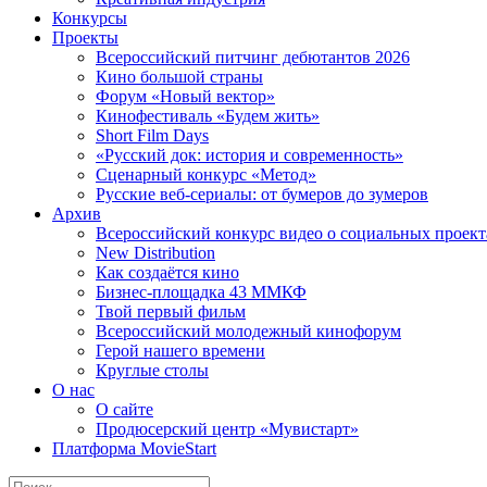
Конкурсы
Проекты
Всероссийский питчинг дебютантов 2026
Кино большой страны
Форум «Новый вектор»
Кинофестиваль «Будем жить»
Short Film Days
«Русский док: история и современность»
Сценарный конкурс «Метод»
Русские веб-сериалы: от бумеров до зумеров
Архив
Всероссийский конкурс видео о социальных проек
New Distribution
Как создаётся кино
Бизнес-площадка 43 ММКФ
Твой первый фильм
Всероссийский молодежный кинофорум
Герой нашего времени
Круглые столы
О нас
О сайте
Продюсерский центр «Мувистарт»
Платформа MovieStart