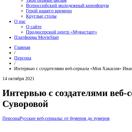
Твой первый фильм
Всероссийский молодежный кинофорум
Герой нашего времени
Круглые столы
О нас
О сайте
Продюсерский центр «Мувистарт»
Платформа MovieStart
Главная
/
Персона
/
Интервью с создателями веб-сериала «Моя Хакасия» Ив
14 октября 2021
Интервью с создателями веб
Суворовой
Персона
Русские веб-сериалы: от бумеров до зумеров