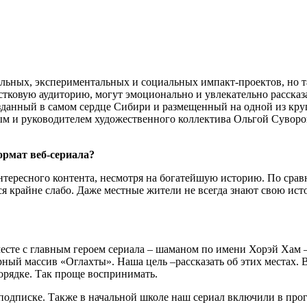
тельных, экспериментальных и социальных импакт-проектов, но 
ковую аудиторию, могут эмоционально и увлекательно рассказат
зданный в самом сердце Сибири и размещенный на одной из кр
м и руководителем художественного коллектива Ольгой Суворов
ормат веб-сериала?
интересного контента, несмотря на богатейшую историю. По ср
ся крайне слабо. Даже местные жители не всегда знают свою ис
есте с главным героем сериала – шаманом по имени Хорэй Хам 
ный массив «Оглахты». Наша цель –рассказать об этих местах. В
орядке. Так проще воспринимать.
 подписке. Также в начальной школе наш сериал включили в про