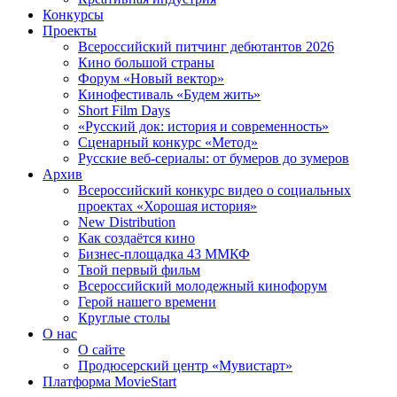
Конкурсы
Проекты
Всероссийский питчинг дебютантов 2026
Кино большой страны
Форум «Новый вектор»
Кинофестиваль «Будем жить»
Short Film Days
«Русский док: история и современность»
Сценарный конкурс «Метод»
Русские веб-сериалы: от бумеров до зумеров
Архив
Всероссийский конкурс видео о социальных
проектах «Хорошая история»
New Distribution
Как создаётся кино
Бизнес-площадка 43 ММКФ
Твой первый фильм
Всероссийский молодежный кинофорум
Герой нашего времени
Круглые столы
О нас
О сайте
Продюсерский центр «Мувистарт»
Платформа MovieStart