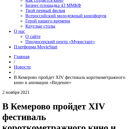
Как создаётся кино
Бизнес-площадка 43 ММКФ
Твой первый фильм
Всероссийский молодежный кинофорум
Герой нашего времени
Круглые столы
О нас
О сайте
Продюсерский центр «Мувистарт»
Платформа MovieStart
Главная
/
Новости
/
В Кемерово пройдет XIV фестиваль короткометражного
кино и анимации «Видение»
2 ноября 2021
В Кемерово пройдет XIV
фестиваль
короткометражного кино и