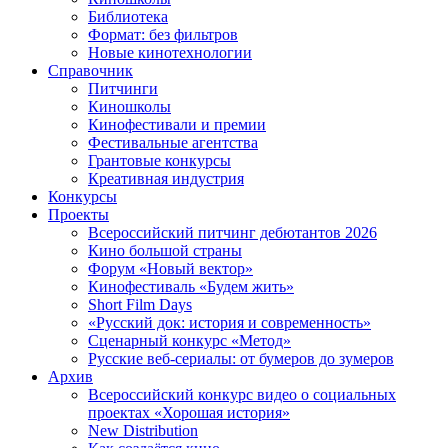
Библиотека
Формат: без фильтров
Новые кинотехнологии
Справочник
Питчинги
Киношколы
Кинофестивали и премии
Фестивальные агентства
Грантовые конкурсы
Креативная индустрия
Конкурсы
Проекты
Всероссийский питчинг дебютантов 2026
Кино большой страны
Форум «Новый вектор»
Кинофестиваль «Будем жить»
Short Film Days
«Русский док: история и современность»
Сценарный конкурс «Метод»
Русские веб-сериалы: от бумеров до зумеров
Архив
Всероссийский конкурс видео о социальных
проектах «Хорошая история»
New Distribution