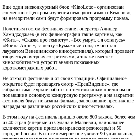
Ещё один внеконкурсный блок «KinoLotto» организован
совместно с Центром изучения немецкого языка г.Кемерово,
на нем зрители сами будут формировать программу показа.
Почетным гостем фестиваля станет оператор Алишер
Хамидходжаев (в его фильмографии такие картины, как
«Жить», «Сказка про темноту», «Все умрут, а я останусь»,
«Война Анны», за ленту «Бумажный солдат» он стал
лауреатом Венецианского кинофестиваля), который проведет
творческую встречу со зрителями, а так же вместе с
кинолюбителями устроит анализ показанных
короткометражных работ.
Не отходит фестиваль и от своих традиций. Официальное
открытие будет предварять смотр «ПредВидение», где
собраны самые яркие работы по тем или иным причинам не
попавшие в основную конкурсную программу, а на закрытии
фестиваля будут показаны фильмы, завоевавшие престижные
награды на различных российских кинофестивалях.
В этом году на фестиваль пришло около 800 заявок, более чем
из 40 стран (впервые из Судана и Малайзии, наибольшее
количество картин прислали иранские режиссеры) и 50
городов России. В итоге кемеровчане увидят 90 уникальных,