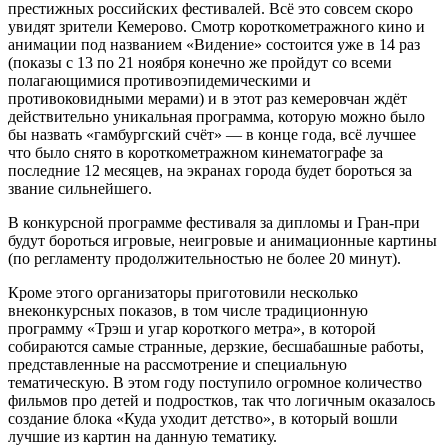
престижных российских фестивалей. Всё это совсем скоро
увидят зрители Кемерово. Смотр короткометражного кино и
анимации под названием «Видение» состоится уже в 14 раз
(показы с 13 по 21 ноября конечно же пройдут со всеми
полагающимися противоэпидемическими и
противоковидными мерами) и в этот раз кемеровчан ждёт
действительно уникальная программа, которую можно было
бы назвать «гамбургский счёт» — в конце года, всё лучшее
что было снято в короткометражном кинематографе за
последние 12 месяцев, на экранах города будет бороться за
звание сильнейшего.
В конкурсной программе фестиваля за дипломы и Гран-при
будут бороться игровые, неигровые и анимационные картины
(по регламенту продолжительностью не более 20 минут).
Кроме этого организаторы приготовили несколько
внеконкурсных показов, в том числе традиционную
программу «Трэш и угар короткого метра», в которой
собираются самые странные, дерзкие, бесшабашные работы,
представленные на рассмотрение и специальную
тематическую. В этом году поступило огромное количество
фильмов про детей и подростков, так что логичным оказалось
создание блока «Куда уходит детство», в который вошли
лучшие из картин на данную тематику.