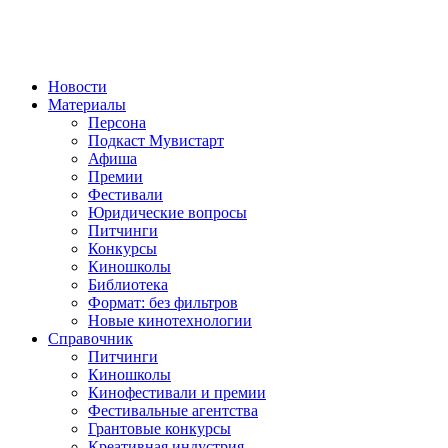
Новости
Материалы
Персона
Подкаст Мувистарт
Афиша
Премии
Фестивали
Юридические вопросы
Питчинги
Конкурсы
Киношколы
Библиотека
Формат: без фильтров
Новые кинотехнологии
Справочник
Питчинги
Киношколы
Кинофестивали и премии
Фестивальные агентства
Грантовые конкурсы
Креативная индустрия